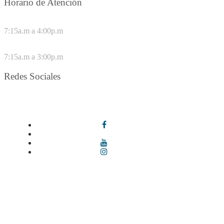
Horario de Atención
DE LUNES A JUEVES
7:15a.m a 4:00p.m
VIERNES
7:15a.m a 3:00p.m
Redes Sociales
Síguenos en redes sociales
Términos y condiciones
|
Política de Seguridad y Privacidad de la
Información
|
Política de Seguridad informática
|
Política de