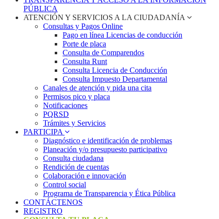
PÚBLICA
ATENCIÓN Y SERVICIOS A LA CIUDADANÍA
Consultas y Pagos Online
Pago en línea Licencias de conducción
Porte de placa
Consulta de Comparendos
Consulta Runt
Consulta Licencia de Conducción
Consulta Impuesto Departamental
Canales de atención y pida una cita
Permisos pico y placa
Notificaciones
PQRSD
Trámites y Servicios
PARTICIPA
Diagnóstico e identificación de problemas
Planeación y/o presupuesto participativo​
Consulta ciudadana
Rendición de cuentas
Colaboración e innovación
Control social
Programa de Transparencia y Ética Pública
CONTÁCTENOS
REGISTRO