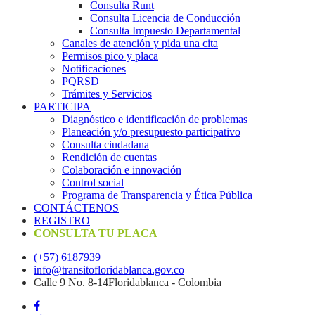
Consulta Runt
Consulta Licencia de Conducción
Consulta Impuesto Departamental
Canales de atención y pida una cita
Permisos pico y placa
Notificaciones
PQRSD
Trámites y Servicios
PARTICIPA
Diagnóstico e identificación de problemas
Planeación y/o presupuesto participativo​
Consulta ciudadana
Rendición de cuentas
Colaboración e innovación
Control social
Programa de Transparencia y Ética Pública
CONTÁCTENOS
REGISTRO
CONSULTA TU PLACA
(+57) 6187939
info@transitofloridablanca.gov.co
Calle 9 No. 8-14Floridablanca - Colombia