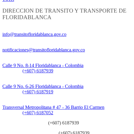
DIRECCION DE TRANSITO Y TRANSPORTE DE
FLORIDABLANCA
Información General:
info@transitofloridablanca.gov.co
Notificaciones Judiciales:
notificaciones@transitofloridablanca.gov.co
Sede Principal:
Calle 9 No. 8-14 Floridablanca - Colombia
Teléfono:
(+607) 6187939
Sede CAT (Centro de Atención al Tránsito):
Calle 9 No. 6-26 Floridablanca - Colombia
Teléfono:
(+607) 6187919
Sede Patios:
Transversal Metropolitana # 47 - 36 Barrio El Carmen
Teléfono:
(+607) 6187052
Línea anticorrupción:
(+607) 6187939
Línea atención ciudadanía:
(+607) 6187939