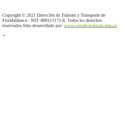
privacidad y tratamiento de datos personales |
Política de Derechos
de autor |
Otras políticas |
Mapa del sitio
Copyright © 2021 Dirección de Tránsito y Transporte de
Floridablanca - NIT: 800115171-8. Todos los derechos
reservados.Sitio desarrollado por:
www.creativovisual.com.co