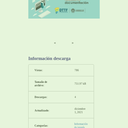
«
»
Información descarga
Vistas:
786
Tamaño de
751.97 kB
archivo:
Descargas:
4
diciembre
Actualizado:
1, 2021
Información
Categorías:
de interés