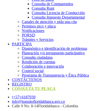
Consulta de Comparendos
Consulta Runt
Consulta Licencia de Conducción
Consulta Impuesto Departamental
Canales de atención y pida una cita
Permisos pico y placa
Notificaciones
PQRSD
Trámites y Servicios
PARTICIPA
Diagnóstico e identificación de problemas
Planeación y/o presupuesto participativo​
Consulta ciudadana
Rendición de cuentas
Colaboración e innovación
Control social
Programa de Transparencia y Ética Pública
CONTÁCTENOS
REGISTRO
CONSULTA TU PLACA
(+57) 6187939
info@transitofloridablanca.gov.co
Calle 9 No. 8-14Floridablanca - Colombia