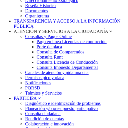
Direccionamiento Estratégico
Reseña Histórica
Documentos
Organigrama
TRANSPARENCIA Y ACCESO A LA INFORMACIÓN
PÚBLICA
ATENCIÓN Y SERVICIOS A LA CIUDADANÍA
Consultas y Pagos Online
Pago en línea Licencias de conducción
Porte de placa
Consulta de Comparendos
Consulta Runt
Consulta Licencia de Conducción
Consulta Impuesto Departamental
Canales de atención y pida una cita
Permisos pico y placa
Notificaciones
PQRSD
Trámites y Servicios
PARTICIPA
Diagnóstico e identificación de problemas
Planeación y/o presupuesto participativo​
Consulta ciudadana
Rendición de cuentas
Colaboración e innovación