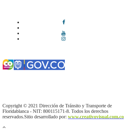
Síguenos en redes sociales
Términos y condiciones
|
Política de Seguridad y Privacidad de la
Información
|
Política de Seguridad informática
|
Política de
privacidad y tratamiento de datos personales |
Política de Derechos
de autor |
Otras políticas |
Mapa del sitio
Copyright © 2021 Dirección de Tránsito y Transporte de
Floridablanca - NIT: 800115171-8. Todos los derechos
reservados.Sitio desarrollado por:
www.creativovisual.com.co