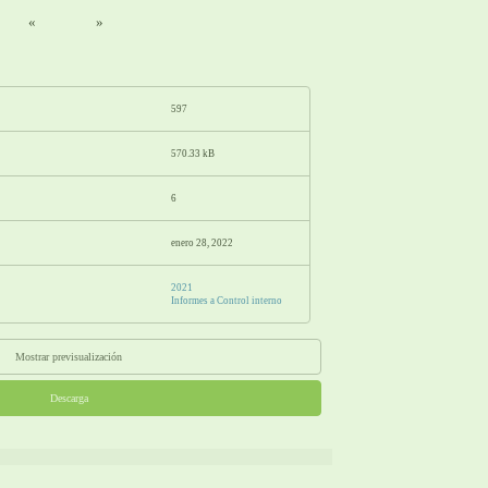
«
»
597
570.33 kB
6
enero 28, 2022
2021
Informes a Control interno
Mostrar previsualización
Descarga