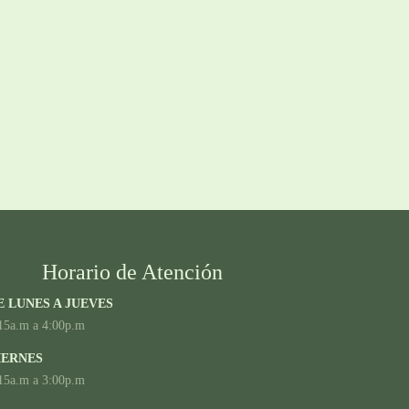
Horario de Atención
E LUNES A JUEVES
15a.m a 4:00p.m
IERNES
15a.m a 3:00p.m