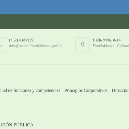
(+57) 6187939
Calle 9 No. 8-14
info@transitofloridablanca.gov.co
Floridablanca - Colom
ual de funciones y competencias
Principios Corporativos
Direccion
ACIÓN PÚBLICA