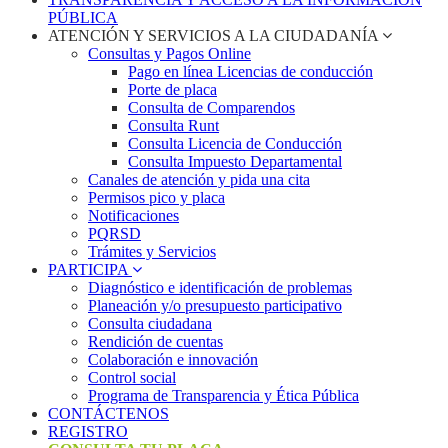
PÚBLICA
ATENCIÓN Y SERVICIOS A LA CIUDADANÍA
Consultas y Pagos Online
Pago en línea Licencias de conducción
Porte de placa
Consulta de Comparendos
Consulta Runt
Consulta Licencia de Conducción
Consulta Impuesto Departamental
Canales de atención y pida una cita
Permisos pico y placa
Notificaciones
PQRSD
Trámites y Servicios
PARTICIPA
Diagnóstico e identificación de problemas
Planeación y/o presupuesto participativo​
Consulta ciudadana
Rendición de cuentas
Colaboración e innovación
Control social
Programa de Transparencia y Ética Pública
CONTÁCTENOS
REGISTRO