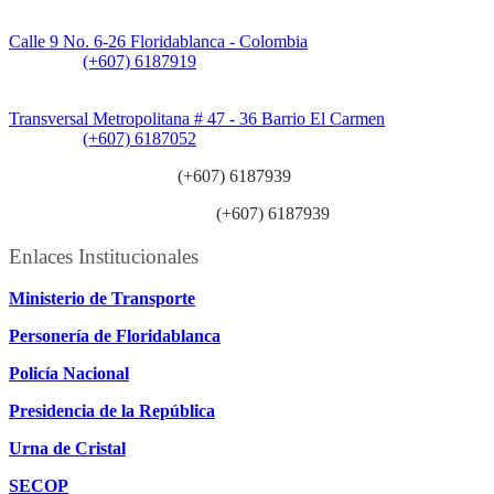
Sede CAT (Centro de Atención al Tránsito):
Calle 9 No. 6-26 Floridablanca - Colombia
Teléfono:
(+607) 6187919
Sede Patios:
Transversal Metropolitana # 47 - 36 Barrio El Carmen
Teléfono:
(+607) 6187052
Línea anticorrupción:
(+607) 6187939
Línea atención ciudadanía:
(+607) 6187939
Enlaces Institucionales
Ministerio de Transporte
Personería de Floridablanca
Policía Nacional
Presidencia de la República
Urna de Cristal
SECOP