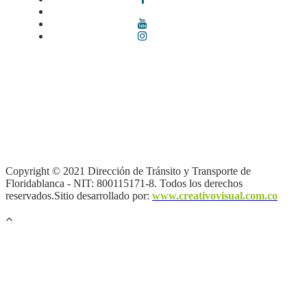
Términos y condiciones
|
Política de Seguridad y Privacidad de la
Información
|
Política de Seguridad informática
|
Política de
privacidad y tratamiento de datos personales |
Política de Derechos
de autor |
Otras políticas |
Mapa del sitio
Copyright © 2021 Dirección de Tránsito y Transporte de
Floridablanca - NIT: 800115171-8. Todos los derechos
reservados.Sitio desarrollado por:
www.creativovisual.com.co