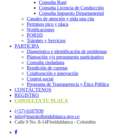
Consulta Runt
Consulta Licencia de Conducción
Consulta Impuesto Departamental
Canales de atención y pida una cita
Permisos pico y placa
Notificaciones
PQRSD
Trámites y Servicios
PARTICIPA
Diagnóstico e identificación de problemas
Planeación y/o presupuesto participativo​
Consulta ciudadana
Rendición de cuentas
Colaboración e innovación
Control social
Programa de Transparencia y Ética Pública
CONTÁCTENOS
REGISTRO
CONSULTA TU PLACA
(+57) 6187939
info@transitofloridablanca.gov.co
Calle 9 No. 8-14Floridablanca - Colombia