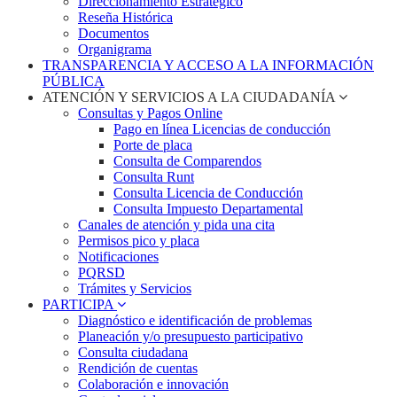
Direccionamiento Estratégico
Reseña Histórica
Documentos
Organigrama
TRANSPARENCIA Y ACCESO A LA INFORMACIÓN
PÚBLICA
ATENCIÓN Y SERVICIOS A LA CIUDADANÍA
Consultas y Pagos Online
Pago en línea Licencias de conducción
Porte de placa
Consulta de Comparendos
Consulta Runt
Consulta Licencia de Conducción
Consulta Impuesto Departamental
Canales de atención y pida una cita
Permisos pico y placa
Notificaciones
PQRSD
Trámites y Servicios
PARTICIPA
Diagnóstico e identificación de problemas
Planeación y/o presupuesto participativo​
Consulta ciudadana
Rendición de cuentas
Colaboración e innovación