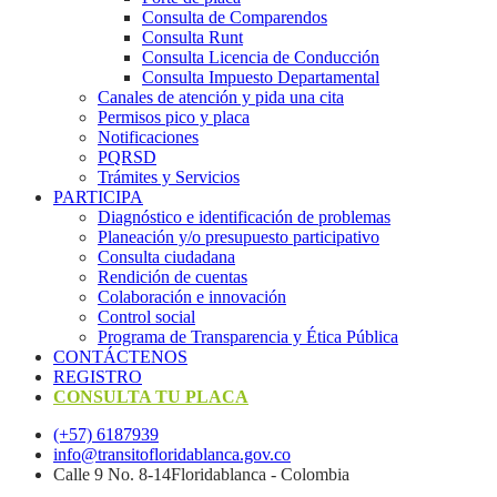
Consulta de Comparendos
Consulta Runt
Consulta Licencia de Conducción
Consulta Impuesto Departamental
Canales de atención y pida una cita
Permisos pico y placa
Notificaciones
PQRSD
Trámites y Servicios
PARTICIPA
Diagnóstico e identificación de problemas
Planeación y/o presupuesto participativo​
Consulta ciudadana
Rendición de cuentas
Colaboración e innovación
Control social
Programa de Transparencia y Ética Pública
CONTÁCTENOS
REGISTRO
CONSULTA TU PLACA
(+57) 6187939
info@transitofloridablanca.gov.co
Calle 9 No. 8-14Floridablanca - Colombia