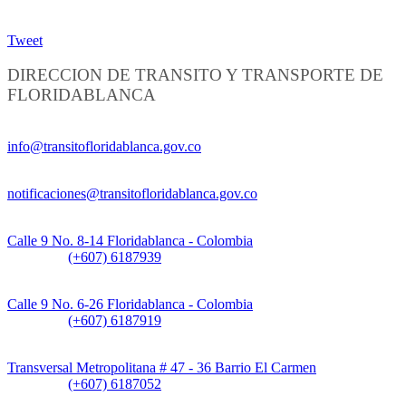
Tweet
DIRECCION DE TRANSITO Y TRANSPORTE DE
FLORIDABLANCA
Información General:
info@transitofloridablanca.gov.co
Notificaciones Judiciales:
notificaciones@transitofloridablanca.gov.co
Sede Principal:
Calle 9 No. 8-14 Floridablanca - Colombia
Teléfono:
(+607) 6187939
Sede CAT (Centro de Atención al Tránsito):
Calle 9 No. 6-26 Floridablanca - Colombia
Teléfono:
(+607) 6187919
Sede Patios:
Transversal Metropolitana # 47 - 36 Barrio El Carmen
Teléfono:
(+607) 6187052