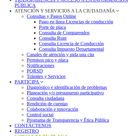
PÚBLICA
ATENCIÓN Y SERVICIOS A LA CIUDADANÍA
Consultas y Pagos Online
Pago en línea Licencias de conducción
Porte de placa
Consulta de Comparendos
Consulta Runt
Consulta Licencia de Conducción
Consulta Impuesto Departamental
Canales de atención y pida una cita
Permisos pico y placa
Notificaciones
PQRSD
Trámites y Servicios
PARTICIPA
Diagnóstico e identificación de problemas
Planeación y/o presupuesto participativo​
Consulta ciudadana
Rendición de cuentas
Colaboración e innovación
Control social
Programa de Transparencia y Ética Pública
CONTÁCTENOS
REGISTRO