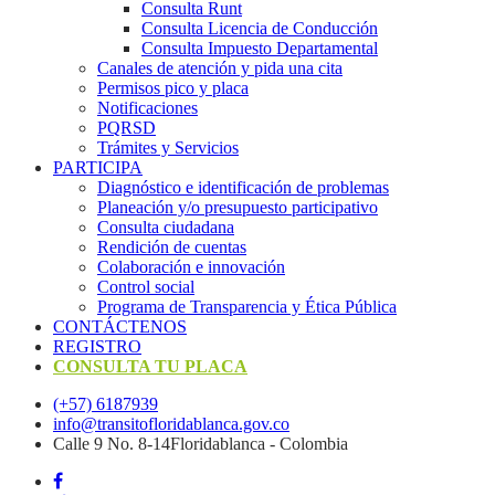
Consulta Runt
Consulta Licencia de Conducción
Consulta Impuesto Departamental
Canales de atención y pida una cita
Permisos pico y placa
Notificaciones
PQRSD
Trámites y Servicios
PARTICIPA
Diagnóstico e identificación de problemas
Planeación y/o presupuesto participativo​
Consulta ciudadana
Rendición de cuentas
Colaboración e innovación
Control social
Programa de Transparencia y Ética Pública
CONTÁCTENOS
REGISTRO
CONSULTA TU PLACA
(+57) 6187939
info@transitofloridablanca.gov.co
Calle 9 No. 8-14Floridablanca - Colombia