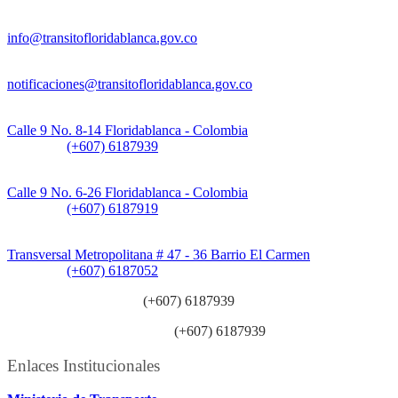
Información General:
info@transitofloridablanca.gov.co
Notificaciones Judiciales:
notificaciones@transitofloridablanca.gov.co
Sede Principal:
Calle 9 No. 8-14 Floridablanca - Colombia
Teléfono:
(+607) 6187939
Sede CAT (Centro de Atención al Tránsito):
Calle 9 No. 6-26 Floridablanca - Colombia
Teléfono:
(+607) 6187919
Sede Patios:
Transversal Metropolitana # 47 - 36 Barrio El Carmen
Teléfono:
(+607) 6187052
Línea anticorrupción:
(+607) 6187939
Línea atención ciudadanía:
(+607) 6187939
Enlaces Institucionales