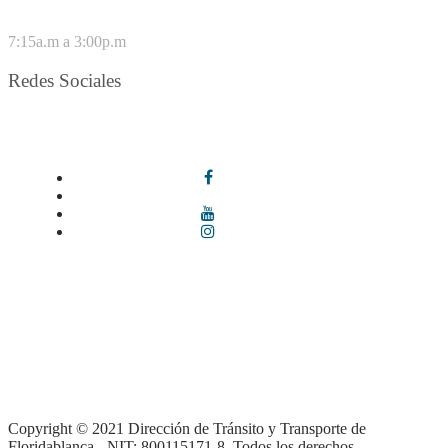
VIERNES
7:15a.m a 3:00p.m
Redes Sociales
Síguenos en redes sociales
Términos y condiciones
|
Política de Seguridad y Privacidad de la
Información
|
Política de Seguridad informática
|
Política de
privacidad y tratamiento de datos personales |
Política de Derechos
de autor |
Otras políticas |
Mapa del sitio
Copyright © 2021 Dirección de Tránsito y Transporte de
Floridablanca - NIT: 800115171-8. Todos los derechos