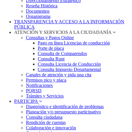
Direccionamiento Estratégico
Reseña Histórica
Documentos
Organigrama
TRANSPARENCIA Y ACCESO A LA INFORMACIÓN
PÚBLICA
ATENCIÓN Y SERVICIOS A LA CIUDADANÍA
Consultas y Pagos Online
Pago en línea Licencias de conducción
Porte de placa
Consulta de Comparendos
Consulta Runt
Consulta Licencia de Conducción
Consulta Impuesto Departamental
Canales de atención y pida una cita
Permisos pico y placa
Notificaciones
PQRSD
Trámites y Servicios
PARTICIPA
Diagnóstico e identificación de problemas
Planeación y/o presupuesto participativo​
Consulta ciudadana
Rendición de cuentas
Colaboración e innovación