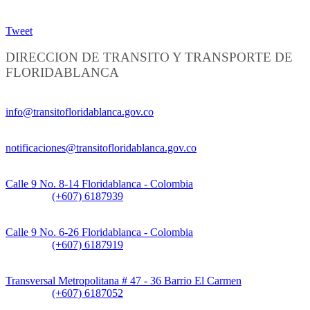
Tweet
DIRECCION DE TRANSITO Y TRANSPORTE DE
FLORIDABLANCA
Información General:
info@transitofloridablanca.gov.co
Notificaciones Judiciales:
notificaciones@transitofloridablanca.gov.co
Sede Principal:
Calle 9 No. 8-14 Floridablanca - Colombia
Teléfono:
(+607) 6187939
Sede CAT (Centro de Atención al Tránsito):
Calle 9 No. 6-26 Floridablanca - Colombia
Teléfono:
(+607) 6187919
Sede Patios:
Transversal Metropolitana # 47 - 36 Barrio El Carmen
Teléfono:
(+607) 6187052