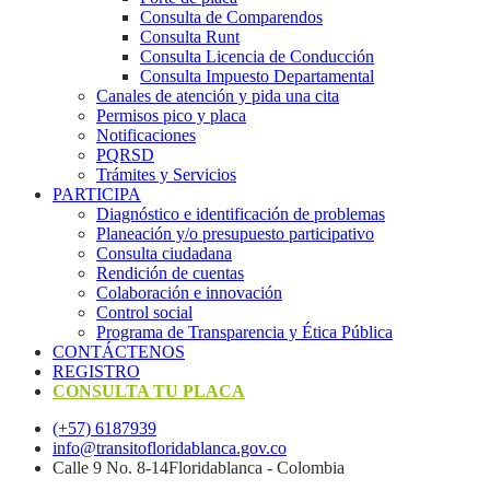
Consulta de Comparendos
Consulta Runt
Consulta Licencia de Conducción
Consulta Impuesto Departamental
Canales de atención y pida una cita
Permisos pico y placa
Notificaciones
PQRSD
Trámites y Servicios
PARTICIPA
Diagnóstico e identificación de problemas
Planeación y/o presupuesto participativo​
Consulta ciudadana
Rendición de cuentas
Colaboración e innovación
Control social
Programa de Transparencia y Ética Pública
CONTÁCTENOS
REGISTRO
CONSULTA TU PLACA
(+57) 6187939
info@transitofloridablanca.gov.co
Calle 9 No. 8-14Floridablanca - Colombia