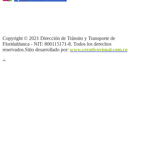
Términos y condiciones
|
Política de Seguridad y Privacidad de la
Información
|
Política de Seguridad informática
|
Política de
privacidad y tratamiento de datos personales |
Política de Derechos
de autor |
Otras políticas |
Mapa del sitio
Copyright © 2021 Dirección de Tránsito y Transporte de
Floridablanca - NIT: 800115171-8. Todos los derechos
reservados.Sitio desarrollado por:
www.creativovisual.com.co