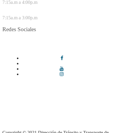
7:15a.m a 4:00p.m
VIERNES
7:15a.m a 3:00p.m
Redes Sociales
Síguenos en redes sociales
Términos y condiciones
|
Política de Seguridad y Privacidad de la
Información
|
Política de Seguridad informática
|
Política de
privacidad y tratamiento de datos personales |
Política de Derechos
de autor |
Otras políticas |
Mapa del sitio
Copyright © 2021 Dirección de Tránsito y Transporte de