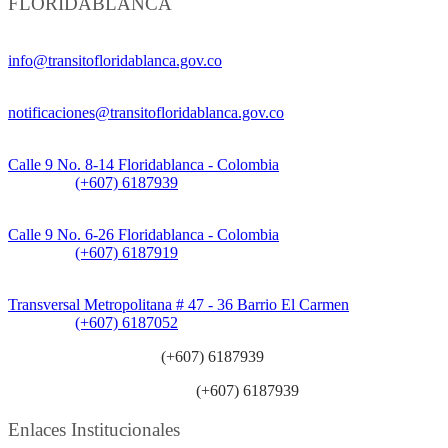
FLORIDABLANCA
Información General:
info@transitofloridablanca.gov.co
Notificaciones Judiciales:
notificaciones@transitofloridablanca.gov.co
Sede Principal:
Calle 9 No. 8-14 Floridablanca - Colombia
Teléfono:
(+607) 6187939
Sede CAT (Centro de Atención al Tránsito):
Calle 9 No. 6-26 Floridablanca - Colombia
Teléfono:
(+607) 6187919
Sede Patios:
Transversal Metropolitana # 47 - 36 Barrio El Carmen
Teléfono:
(+607) 6187052
Línea anticorrupción:
(+607) 6187939
Línea atención ciudadanía:
(+607) 6187939
Enlaces Institucionales