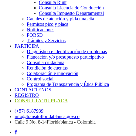
Consulta Runt
Consulta Licencia de Conducción
Consulta Impuesto Departamental
Canales de atención y pida una cita
Permisos pico y placa
Notificaciones
PQRSD
Trámites y Servicios
PARTICIPA
Diagnóstico e identificación de problemas
Planeación y/o presupuesto participativo​
Consulta ciudadana
Rendición de cuentas
Colaboración e innovación
Control social
Programa de Transparencia y Ética Pública
CONTÁCTENOS
REGISTRO
CONSULTA TU PLACA
(+57) 6187939
info@transitofloridablanca.gov.co
Calle 9 No. 8-14Floridablanca - Colombia