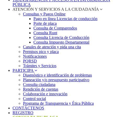
PÚBLICA
ATENCIÓN Y SERVICIOS A LA CIUDADANÍA
Consultas y Pagos Online
Pago en línea Licencias de conducción
Porte de placa
Consulta de Comparendos
Consulta Runt
Consulta Licencia de Conducción
Consulta Impuesto Departamental
Canales de atención y pida una cita
Permisos pico y placa
Notificaciones
PQRSD
Trámites y Servicios
PARTICIPA
Diagnóstico e identificación de problemas
Planeación y/o presupuesto participativo​
Consulta ciudadana
Rendición de cuentas
Colaboración e innovación
Control social
Programa de Transparencia y Ética Pública
CONTÁCTENOS
REGISTRO