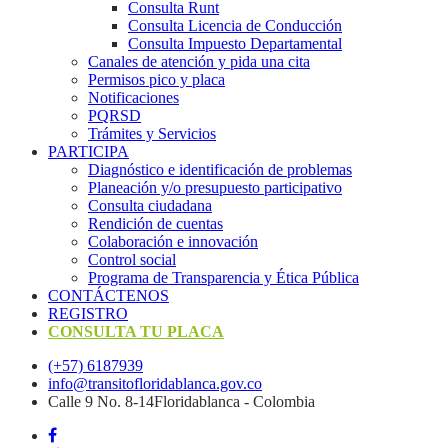
Consulta Runt
Consulta Licencia de Conducción
Consulta Impuesto Departamental
Canales de atención y pida una cita
Permisos pico y placa
Notificaciones
PQRSD
Trámites y Servicios
PARTICIPA
Diagnóstico e identificación de problemas
Planeación y/o presupuesto participativo​
Consulta ciudadana
Rendición de cuentas
Colaboración e innovación
Control social
Programa de Transparencia y Ética Pública
CONTÁCTENOS
REGISTRO
CONSULTA TU PLACA
(+57) 6187939
info@transitofloridablanca.gov.co
Calle 9 No. 8-14Floridablanca - Colombia