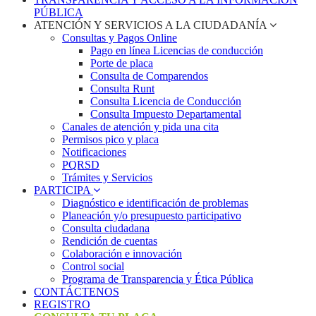
PÚBLICA
ATENCIÓN Y SERVICIOS A LA CIUDADANÍA
Consultas y Pagos Online
Pago en línea Licencias de conducción
Porte de placa
Consulta de Comparendos
Consulta Runt
Consulta Licencia de Conducción
Consulta Impuesto Departamental
Canales de atención y pida una cita
Permisos pico y placa
Notificaciones
PQRSD
Trámites y Servicios
PARTICIPA
Diagnóstico e identificación de problemas
Planeación y/o presupuesto participativo​
Consulta ciudadana
Rendición de cuentas
Colaboración e innovación
Control social
Programa de Transparencia y Ética Pública
CONTÁCTENOS
REGISTRO