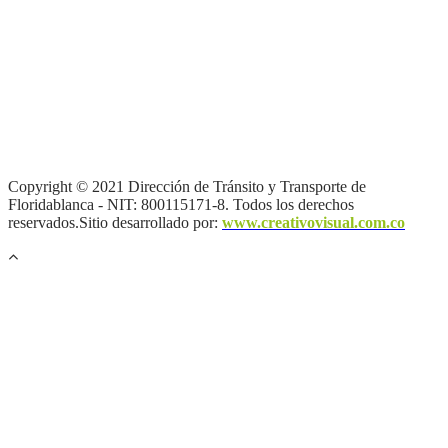
Términos y condiciones
|
Política de Seguridad y Privacidad de la
Información
|
Política de Seguridad informática
|
Política de
privacidad y tratamiento de datos personales |
Política de Derechos
de autor |
Otras políticas |
Mapa del sitio
Copyright © 2021 Dirección de Tránsito y Transporte de
Floridablanca - NIT: 800115171-8. Todos los derechos
reservados.Sitio desarrollado por:
www.creativovisual.com.co