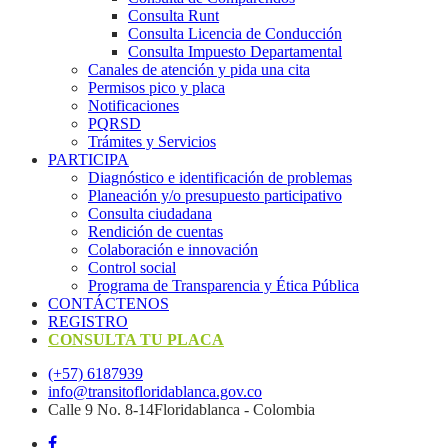
Consulta Runt
Consulta Licencia de Conducción
Consulta Impuesto Departamental
Canales de atención y pida una cita
Permisos pico y placa
Notificaciones
PQRSD
Trámites y Servicios
PARTICIPA
Diagnóstico e identificación de problemas
Planeación y/o presupuesto participativo​
Consulta ciudadana
Rendición de cuentas
Colaboración e innovación
Control social
Programa de Transparencia y Ética Pública
CONTÁCTENOS
REGISTRO
CONSULTA TU PLACA
(+57) 6187939
info@transitofloridablanca.gov.co
Calle 9 No. 8-14Floridablanca - Colombia