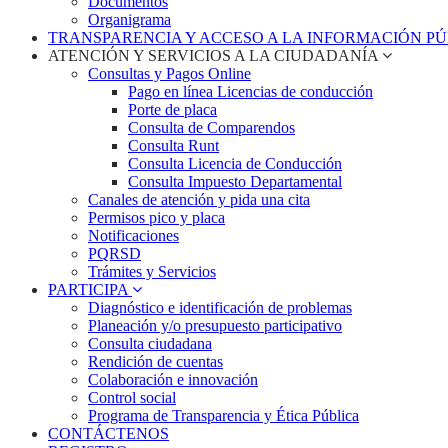
Documentos
Organigrama
TRANSPARENCIA Y ACCESO A LA INFORMACIÓN P
ATENCIÓN Y SERVICIOS A LA CIUDADANÍA
Consultas y Pagos Online
Pago en línea Licencias de conducción
Porte de placa
Consulta de Comparendos
Consulta Runt
Consulta Licencia de Conducción
Consulta Impuesto Departamental
Canales de atención y pida una cita
Permisos pico y placa
Notificaciones
PQRSD
Trámites y Servicios
PARTICIPA
Diagnóstico e identificación de problemas
Planeación y/o presupuesto participativo​
Consulta ciudadana
Rendición de cuentas
Colaboración e innovación
Control social
Programa de Transparencia y Ética Pública
CONTÁCTENOS