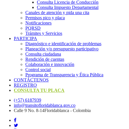
Consulta Licencia de Conducción
Consulta Impuesto Departamental
Canales de atención y pida una cita
Permisos pico y placa
Notificaciones
PQRSD
Trámites y Servicios
PARTICIPA
Diagnóstico e identificación de problemas
Planeación y/o presupuesto participativo​
Consulta ciudadana
Rendición de cuentas
Colaboración e innovación
Control social
Programa de Transparencia y Ética Pública
CONTÁCTENOS
REGISTRO
CONSULTA TU PLACA
(+57) 6187939
info@transitofloridablanca.gov.co
Calle 9 No. 8-14Floridablanca - Colombia