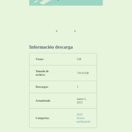
«
»
Información descarga
Vistas:
538
Tamaño de
744.43 kB
archivo:
Descargas:
1
marzo 5,
Actualizado:
2021
2020
Categorías:
Avisos
notificación