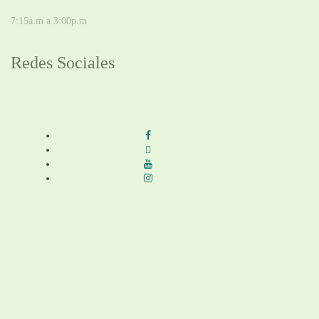
VIERNES
7:15a.m a 3:00p.m
Redes Sociales
Síguenos en redes sociales
Términos y condiciones
|
Política de Seguridad y Privacidad de la
Información
|
Política de Seguridad informática
|
Política de privacidad y