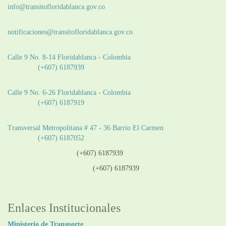
info@transitofloridablanca.gov.co
Notificaciones Judiciales:
notificaciones@transitofloridablanca.gov.co
Sede Principal:
Calle 9 No. 8-14 Floridablanca - Colombia
Teléfono:
(+607) 6187939
Sede CAT (Centro de Atención al Tránsito):
Calle 9 No. 6-26 Floridablanca - Colombia
Teléfono:
(+607) 6187919
Sede Patios:
Transversal Metropolitana # 47 - 36 Barrio El Carmen
Teléfono:
(+607) 6187052
Línea anticorrupción:
(+607) 6187939
Línea atención ciudadanía:
(+607) 6187939
Enlaces Institucionales
Ministerio de Transporte