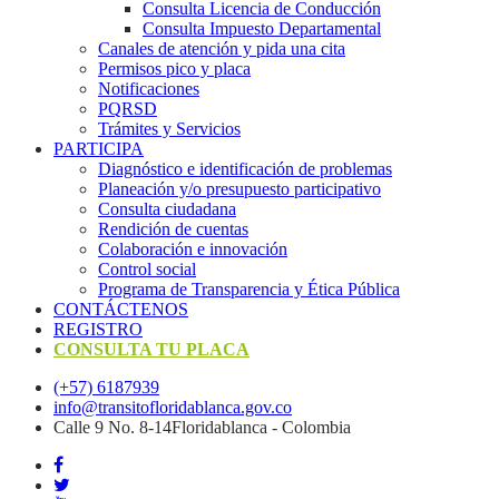
Consulta Licencia de Conducción
Consulta Impuesto Departamental
Canales de atención y pida una cita
Permisos pico y placa
Notificaciones
PQRSD
Trámites y Servicios
PARTICIPA
Diagnóstico e identificación de problemas
Planeación y/o presupuesto participativo​
Consulta ciudadana
Rendición de cuentas
Colaboración e innovación
Control social
Programa de Transparencia y Ética Pública
CONTÁCTENOS
REGISTRO
CONSULTA TU PLACA
(+57) 6187939
info@transitofloridablanca.gov.co
Calle 9 No. 8-14Floridablanca - Colombia