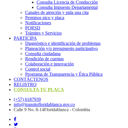
Consulta Licencia de Conducción
Consulta Impuesto Departamental
Canales de atención y pida una cita
Permisos pico y placa
Notificaciones
PQRSD
Trámites y Servicios
PARTICIPA
Diagnóstico e identificación de problemas
Planeación y/o presupuesto participativo​
Consulta ciudadana
Rendición de cuentas
Colaboración e innovación
Control social
Programa de Transparencia y Ética Pública
CONTÁCTENOS
REGISTRO
CONSULTA TU PLACA
(+57) 6187939
info@transitofloridablanca.gov.co
Calle 9 No. 8-14Floridablanca - Colombia