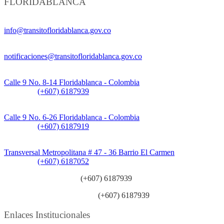
FLORIDABLANCA
Información General:
info@transitofloridablanca.gov.co
Notificaciones Judiciales:
notificaciones@transitofloridablanca.gov.co
Sede Principal:
Calle 9 No. 8-14 Floridablanca - Colombia
Teléfono:
(+607) 6187939
Sede CAT (Centro de Atención al Tránsito):
Calle 9 No. 6-26 Floridablanca - Colombia
Teléfono:
(+607) 6187919
Sede Patios:
Transversal Metropolitana # 47 - 36 Barrio El Carmen
Teléfono:
(+607) 6187052
Línea anticorrupción:
(+607) 6187939
Línea atención ciudadanía:
(+607) 6187939
Enlaces Institucionales