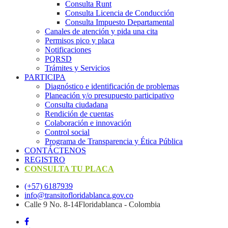
Consulta Runt
Consulta Licencia de Conducción
Consulta Impuesto Departamental
Canales de atención y pida una cita
Permisos pico y placa
Notificaciones
PQRSD
Trámites y Servicios
PARTICIPA
Diagnóstico e identificación de problemas
Planeación y/o presupuesto participativo​
Consulta ciudadana
Rendición de cuentas
Colaboración e innovación
Control social
Programa de Transparencia y Ética Pública
CONTÁCTENOS
REGISTRO
CONSULTA TU PLACA
(+57) 6187939
info@transitofloridablanca.gov.co
Calle 9 No. 8-14Floridablanca - Colombia