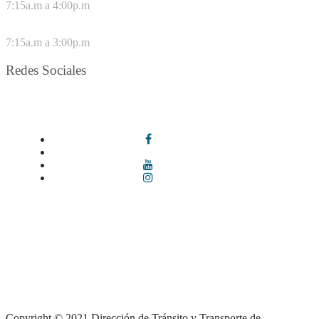
7:15a.m a 4:00p.m
VIERNES
7:15a.m a 3:00p.m
Redes Sociales
Síguenos en redes sociales
Términos y condiciones
|
Política de Seguridad y Privacidad de la
Información
|
Política de Seguridad informática
|
Política de
privacidad y tratamiento de datos personales |
Política de Derechos
de autor |
Otras políticas |
Mapa del sitio
Copyright © 2021 Dirección de Tránsito y Transporte de