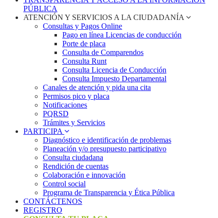
PÚBLICA
ATENCIÓN Y SERVICIOS A LA CIUDADANÍA
Consultas y Pagos Online
Pago en línea Licencias de conducción
Porte de placa
Consulta de Comparendos
Consulta Runt
Consulta Licencia de Conducción
Consulta Impuesto Departamental
Canales de atención y pida una cita
Permisos pico y placa
Notificaciones
PQRSD
Trámites y Servicios
PARTICIPA
Diagnóstico e identificación de problemas
Planeación y/o presupuesto participativo​
Consulta ciudadana
Rendición de cuentas
Colaboración e innovación
Control social
Programa de Transparencia y Ética Pública
CONTÁCTENOS
REGISTRO