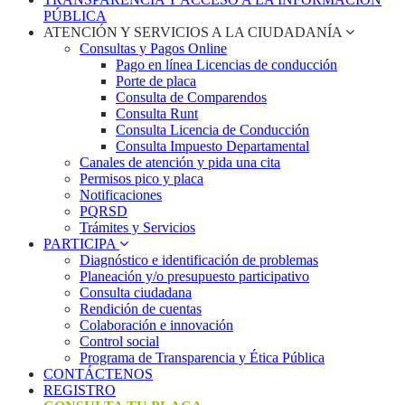
PÚBLICA
ATENCIÓN Y SERVICIOS A LA CIUDADANÍA
Consultas y Pagos Online
Pago en línea Licencias de conducción
Porte de placa
Consulta de Comparendos
Consulta Runt
Consulta Licencia de Conducción
Consulta Impuesto Departamental
Canales de atención y pida una cita
Permisos pico y placa
Notificaciones
PQRSD
Trámites y Servicios
PARTICIPA
Diagnóstico e identificación de problemas
Planeación y/o presupuesto participativo​
Consulta ciudadana
Rendición de cuentas
Colaboración e innovación
Control social
Programa de Transparencia y Ética Pública
CONTÁCTENOS
REGISTRO