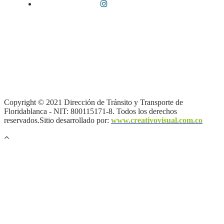
Términos y condiciones
|
Política de Seguridad y Privacidad de la
Información
|
Política de Seguridad informática
|
Política de
privacidad y tratamiento de datos personales |
Política de Derechos
de autor |
Otras políticas |
Mapa del sitio
Copyright © 2021 Dirección de Tránsito y Transporte de
Floridablanca - NIT: 800115171-8. Todos los derechos
reservados.Sitio desarrollado por:
www.creativovisual.com.co