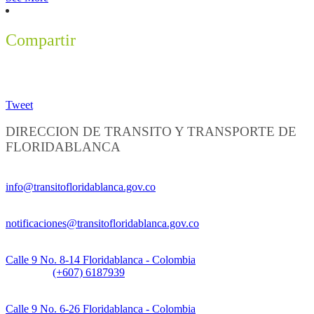
Compartir
Tweet
DIRECCION DE TRANSITO Y TRANSPORTE DE
FLORIDABLANCA
Información General:
info@transitofloridablanca.gov.co
Notificaciones Judiciales:
notificaciones@transitofloridablanca.gov.co
Sede Principal:
Calle 9 No. 8-14 Floridablanca - Colombia
Teléfono:
(+607) 6187939
Sede CAT (Centro de Atención al Tránsito):
Calle 9 No. 6-26 Floridablanca - Colombia