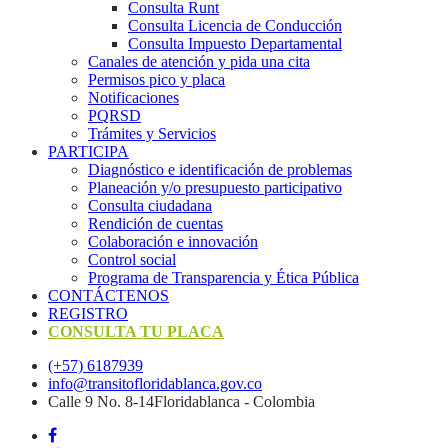
Consulta Runt
Consulta Licencia de Conducción
Consulta Impuesto Departamental
Canales de atención y pida una cita
Permisos pico y placa
Notificaciones
PQRSD
Trámites y Servicios
PARTICIPA
Diagnóstico e identificación de problemas
Planeación y/o presupuesto participativo​
Consulta ciudadana
Rendición de cuentas
Colaboración e innovación
Control social
Programa de Transparencia y Ética Pública
CONTÁCTENOS
REGISTRO
CONSULTA TU PLACA
(+57) 6187939
info@transitofloridablanca.gov.co
Calle 9 No. 8-14Floridablanca - Colombia