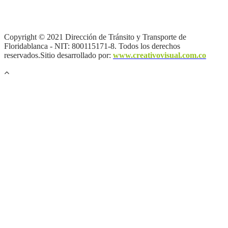
Información
|
Política de Seguridad informática
|
Política de
privacidad y tratamiento de datos personales |
Política de Derechos
de autor |
Otras políticas |
Mapa del sitio
Copyright © 2021 Dirección de Tránsito y Transporte de
Floridablanca - NIT: 800115171-8. Todos los derechos
reservados.Sitio desarrollado por:
www.creativovisual.com.co