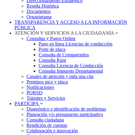
Direccionamiento Estratégico
Reseña Histórica
Documentos
Organigrama
TRANSPARENCIA Y ACCESO A LA INFORMACIÓN
PÚBLICA
ATENCIÓN Y SERVICIOS A LA CIUDADANÍA
Consultas y Pagos Online
Pago en línea Licencias de conducción
Porte de placa
Consulta de Comparendos
Consulta Runt
Consulta Licencia de Conducción
Consulta Impuesto Departamental
Canales de atención y pida una cita
Permisos pico y placa
Notificaciones
PQRSD
Trámites y Servicios
PARTICIPA
Diagnóstico e identificación de problemas
Planeación y/o presupuesto participativo​
Consulta ciudadana
Rendición de cuentas
Colaboración e innovación