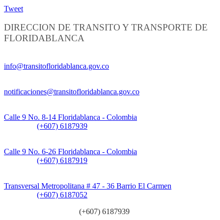
Tweet
DIRECCION DE TRANSITO Y TRANSPORTE DE
FLORIDABLANCA
Información General:
info@transitofloridablanca.gov.co
Notificaciones Judiciales:
notificaciones@transitofloridablanca.gov.co
Sede Principal:
Calle 9 No. 8-14 Floridablanca - Colombia
Teléfono:
(+607) 6187939
Sede CAT (Centro de Atención al Tránsito):
Calle 9 No. 6-26 Floridablanca - Colombia
Teléfono:
(+607) 6187919
Sede Patios:
Transversal Metropolitana # 47 - 36 Barrio El Carmen
Teléfono:
(+607) 6187052
Línea anticorrupción:
(+607) 6187939