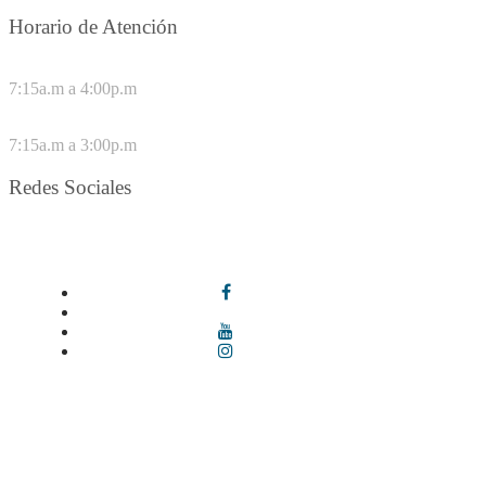
Horario de Atención
DE LUNES A JUEVES
7:15a.m a 4:00p.m
VIERNES
7:15a.m a 3:00p.m
Redes Sociales
Síguenos en redes sociales
Términos y condiciones
|
Política de Seguridad y Privacidad de la