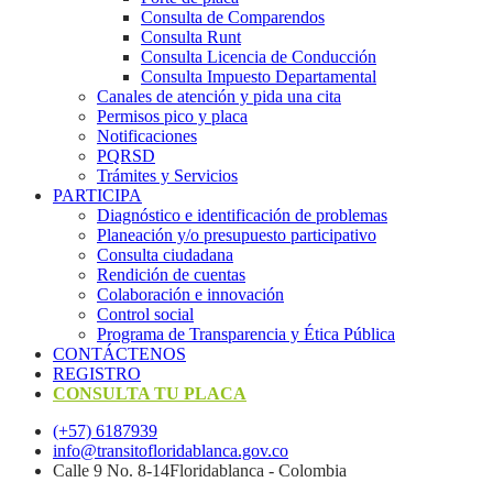
Consulta de Comparendos
Consulta Runt
Consulta Licencia de Conducción
Consulta Impuesto Departamental
Canales de atención y pida una cita
Permisos pico y placa
Notificaciones
PQRSD
Trámites y Servicios
PARTICIPA
Diagnóstico e identificación de problemas
Planeación y/o presupuesto participativo​
Consulta ciudadana
Rendición de cuentas
Colaboración e innovación
Control social
Programa de Transparencia y Ética Pública
CONTÁCTENOS
REGISTRO
CONSULTA TU PLACA
(+57) 6187939
info@transitofloridablanca.gov.co
Calle 9 No. 8-14Floridablanca - Colombia