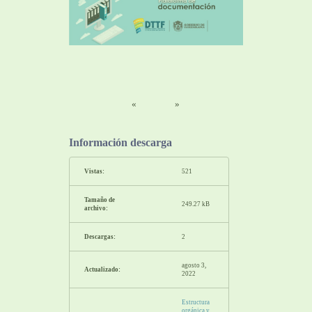
«
»
Información descarga
Vistas:
521
Tamaño de
249.27 kB
archivo:
Descargas:
2
agosto 3,
Actualizado:
2022
Estructura
orgánica y