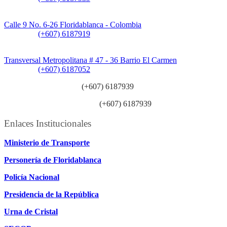
Sede CAT (Centro de Atención al Tránsito):
Calle 9 No. 6-26 Floridablanca - Colombia
Teléfono:
(+607) 6187919
Sede Patios:
Transversal Metropolitana # 47 - 36 Barrio El Carmen
Teléfono:
(+607) 6187052
Línea anticorrupción:
(+607) 6187939
Línea atención ciudadanía:
(+607) 6187939
Enlaces Institucionales
Ministerio de Transporte
Personería de Floridablanca
Policía Nacional
Presidencia de la República
Urna de Cristal