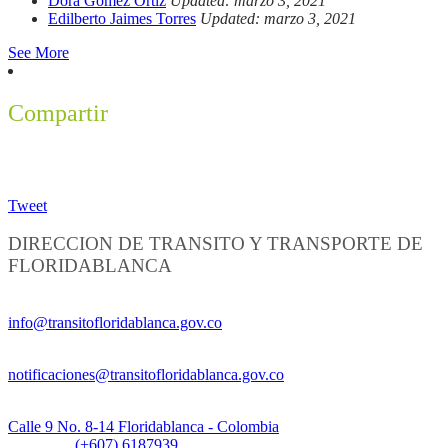
Dora Gomez Ortiz
Updated: marzo 3, 2021
Edilberto Jaimes Torres
Updated: marzo 3, 2021
See More
Compartir
Tweet
DIRECCION DE TRANSITO Y TRANSPORTE DE
FLORIDABLANCA
Información General:
info@transitofloridablanca.gov.co
Notificaciones Judiciales:
notificaciones@transitofloridablanca.gov.co
Sede Principal:
Calle 9 No. 8-14 Floridablanca - Colombia
Teléfono:
(+607) 6187939