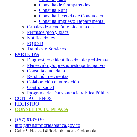
Consulta de Comparendos
Consulta Runt
Consulta Licencia de Conducción
Consulta Impuesto Departamental
Canales de atención y pida una cita
Permisos pico y placa
Notificaciones
PQRSD
Trámites y Servicios
PARTICIPA
Diagnóstico e identificación de problemas
Planeación y/o presupuesto participativo​
Consulta ciudadana
Rendición de cuentas
Colaboración e innovación
Control social
Programa de Transparencia y Ética Pública
CONTÁCTENOS
REGISTRO
CONSULTA TU PLACA
(+57) 6187939
info@transitofloridablanca.gov.co
Calle 9 No. 8-14Floridablanca - Colombia