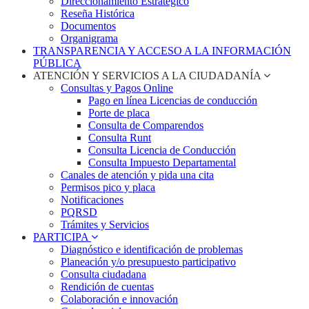
Direccionamiento Estratégico
Reseña Histórica
Documentos
Organigrama
TRANSPARENCIA Y ACCESO A LA INFORMACIÓN
PÚBLICA
ATENCIÓN Y SERVICIOS A LA CIUDADANÍA
Consultas y Pagos Online
Pago en línea Licencias de conducción
Porte de placa
Consulta de Comparendos
Consulta Runt
Consulta Licencia de Conducción
Consulta Impuesto Departamental
Canales de atención y pida una cita
Permisos pico y placa
Notificaciones
PQRSD
Trámites y Servicios
PARTICIPA
Diagnóstico e identificación de problemas
Planeación y/o presupuesto participativo​
Consulta ciudadana
Rendición de cuentas
Colaboración e innovación