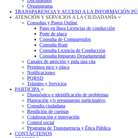
Documentos
Organigrama
TRANSPARENCIA Y ACCESO A LA INFORMACIÓN P
ATENCIÓN Y SERVICIOS A LA CIUDADANÍA
Consultas y Pagos Online
Pago en línea Licencias de conducción
Porte de placa
Consulta de Comparendos
Consulta Runt
Consulta Licencia de Conducción
Consulta Impuesto Departamental
Canales de atención y pida una cita
Permisos pico y placa
Notificaciones
PQRSD
Trámites y Servicios
PARTICIPA
Diagnóstico e identificación de problemas
Planeación y/o presupuesto participativo​
Consulta ciudadana
Rendición de cuentas
Colaboración e innovación
Control social
Programa de Transparencia y Ética Pública
CONTÁCTENOS