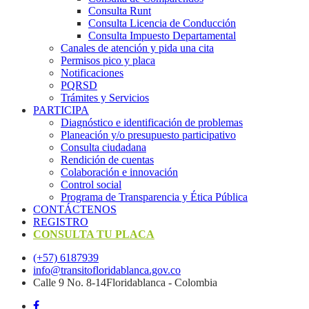
Consulta Runt
Consulta Licencia de Conducción
Consulta Impuesto Departamental
Canales de atención y pida una cita
Permisos pico y placa
Notificaciones
PQRSD
Trámites y Servicios
PARTICIPA
Diagnóstico e identificación de problemas
Planeación y/o presupuesto participativo​
Consulta ciudadana
Rendición de cuentas
Colaboración e innovación
Control social
Programa de Transparencia y Ética Pública
CONTÁCTENOS
REGISTRO
CONSULTA TU PLACA
(+57) 6187939
info@transitofloridablanca.gov.co
Calle 9 No. 8-14Floridablanca - Colombia