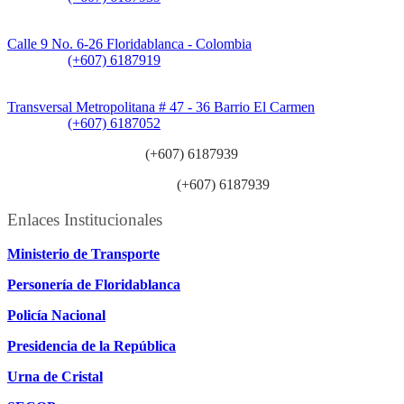
Sede CAT (Centro de Atención al Tránsito):
Calle 9 No. 6-26 Floridablanca - Colombia
Teléfono:
(+607) 6187919
Sede Patios:
Transversal Metropolitana # 47 - 36 Barrio El Carmen
Teléfono:
(+607) 6187052
Línea anticorrupción:
(+607) 6187939
Línea atención ciudadanía:
(+607) 6187939
Enlaces Institucionales
Ministerio de Transporte
Personería de Floridablanca
Policía Nacional
Presidencia de la República
Urna de Cristal