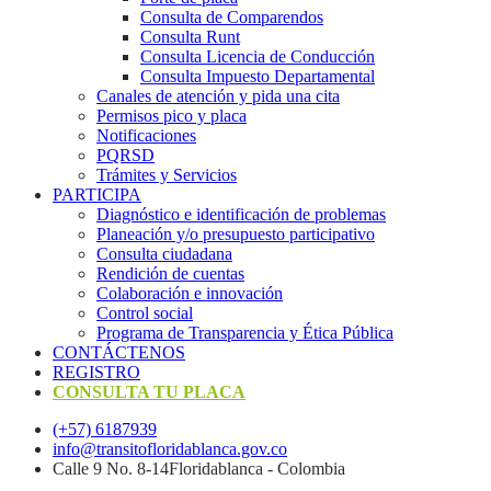
Consulta de Comparendos
Consulta Runt
Consulta Licencia de Conducción
Consulta Impuesto Departamental
Canales de atención y pida una cita
Permisos pico y placa
Notificaciones
PQRSD
Trámites y Servicios
PARTICIPA
Diagnóstico e identificación de problemas
Planeación y/o presupuesto participativo​
Consulta ciudadana
Rendición de cuentas
Colaboración e innovación
Control social
Programa de Transparencia y Ética Pública
CONTÁCTENOS
REGISTRO
CONSULTA TU PLACA
(+57) 6187939
info@transitofloridablanca.gov.co
Calle 9 No. 8-14Floridablanca - Colombia