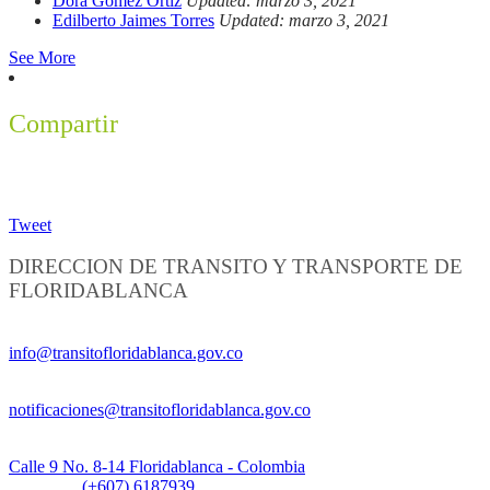
Dora Gomez Ortiz
Updated: marzo 3, 2021
Edilberto Jaimes Torres
Updated: marzo 3, 2021
See More
Compartir
Tweet
DIRECCION DE TRANSITO Y TRANSPORTE DE
FLORIDABLANCA
Información General:
info@transitofloridablanca.gov.co
Notificaciones Judiciales:
notificaciones@transitofloridablanca.gov.co
Sede Principal:
Calle 9 No. 8-14 Floridablanca - Colombia
Teléfono:
(+607) 6187939