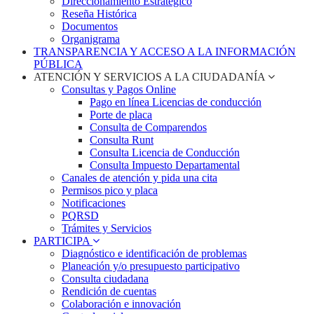
Direccionamiento Estratégico
Reseña Histórica
Documentos
Organigrama
TRANSPARENCIA Y ACCESO A LA INFORMACIÓN
PÚBLICA
ATENCIÓN Y SERVICIOS A LA CIUDADANÍA
Consultas y Pagos Online
Pago en línea Licencias de conducción
Porte de placa
Consulta de Comparendos
Consulta Runt
Consulta Licencia de Conducción
Consulta Impuesto Departamental
Canales de atención y pida una cita
Permisos pico y placa
Notificaciones
PQRSD
Trámites y Servicios
PARTICIPA
Diagnóstico e identificación de problemas
Planeación y/o presupuesto participativo​
Consulta ciudadana
Rendición de cuentas
Colaboración e innovación