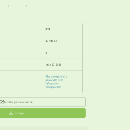
«
»
840
877.01 kB
3
julio 27, 2026
Plan de seguridad y
privacidad de la
información
Transparencia
Mostrar previsualización
Descarga