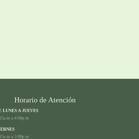
Horario de Atención
E LUNES A JUEVES
15a.m a 4:00p.m
IERNES
15a.m a 3:00p.m