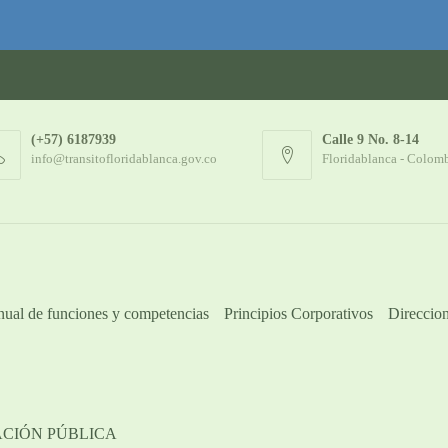
(+57) 6187939
Calle 9 No. 8-14
info@transitofloridablanca.gov.co
Floridablanca - Colom
ual de funciones y competencias
Principios Corporativos
Direccion
ACIÓN PÚBLICA