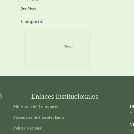
See More
Compartir
Tweet
O
Enlaces Institucionales
Ministerio de Transporte
D
7:
Personería de Floridablanca
V
Policía Nacional
7: