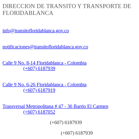
DIRECCION DE TRANSITO Y TRANSPORTE DE
FLORIDABLANCA
Información General:
info@transitofloridablanca.gov.co
Notificaciones Judiciales:
notificaciones@transitofloridablanca.gov.co
Sede Principal:
Calle 9 No. 8-14 Floridablanca - Colombia
Teléfono:
(+607) 6187939
Sede CAT (Centro de Atención al Tránsito):
Calle 9 No. 6-26 Floridablanca - Colombia
Teléfono:
(+607) 6187919
Sede Patios:
Transversal Metropolitana # 47 - 36 Barrio El Carmen
Teléfono:
(+607) 6187052
Línea anticorrupción:
(+607) 6187939
Línea atención ciudadanía:
(+607) 6187939