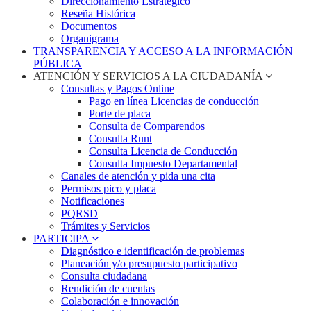
Direccionamiento Estratégico
Reseña Histórica
Documentos
Organigrama
TRANSPARENCIA Y ACCESO A LA INFORMACIÓN
PÚBLICA
ATENCIÓN Y SERVICIOS A LA CIUDADANÍA
Consultas y Pagos Online
Pago en línea Licencias de conducción
Porte de placa
Consulta de Comparendos
Consulta Runt
Consulta Licencia de Conducción
Consulta Impuesto Departamental
Canales de atención y pida una cita
Permisos pico y placa
Notificaciones
PQRSD
Trámites y Servicios
PARTICIPA
Diagnóstico e identificación de problemas
Planeación y/o presupuesto participativo​
Consulta ciudadana
Rendición de cuentas
Colaboración e innovación