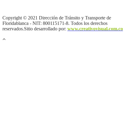
privacidad y tratamiento de datos personales |
Política de Derechos
de autor |
Otras políticas |
Mapa del sitio
Copyright © 2021 Dirección de Tránsito y Transporte de
Floridablanca - NIT: 800115171-8. Todos los derechos
reservados.Sitio desarrollado por:
www.creativovisual.com.co