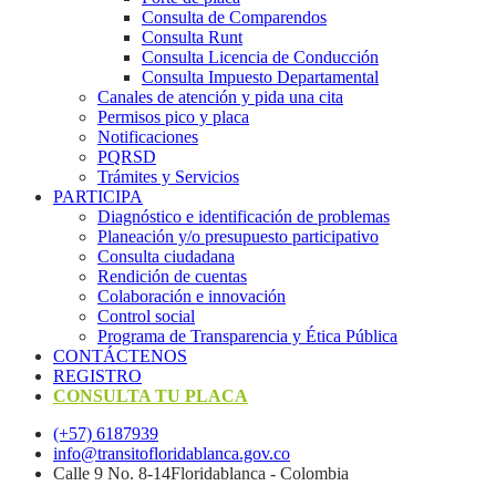
Consulta de Comparendos
Consulta Runt
Consulta Licencia de Conducción
Consulta Impuesto Departamental
Canales de atención y pida una cita
Permisos pico y placa
Notificaciones
PQRSD
Trámites y Servicios
PARTICIPA
Diagnóstico e identificación de problemas
Planeación y/o presupuesto participativo​
Consulta ciudadana
Rendición de cuentas
Colaboración e innovación
Control social
Programa de Transparencia y Ética Pública
CONTÁCTENOS
REGISTRO
CONSULTA TU PLACA
(+57) 6187939
info@transitofloridablanca.gov.co
Calle 9 No. 8-14Floridablanca - Colombia