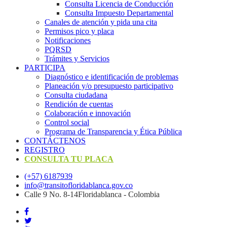
Consulta Licencia de Conducción
Consulta Impuesto Departamental
Canales de atención y pida una cita
Permisos pico y placa
Notificaciones
PQRSD
Trámites y Servicios
PARTICIPA
Diagnóstico e identificación de problemas
Planeación y/o presupuesto participativo​
Consulta ciudadana
Rendición de cuentas
Colaboración e innovación
Control social
Programa de Transparencia y Ética Pública
CONTÁCTENOS
REGISTRO
CONSULTA TU PLACA
(+57) 6187939
info@transitofloridablanca.gov.co
Calle 9 No. 8-14Floridablanca - Colombia