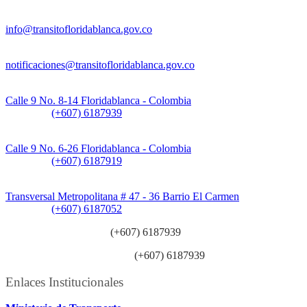
Información General:
info@transitofloridablanca.gov.co
Notificaciones Judiciales:
notificaciones@transitofloridablanca.gov.co
Sede Principal:
Calle 9 No. 8-14 Floridablanca - Colombia
Teléfono:
(+607) 6187939
Sede CAT (Centro de Atención al Tránsito):
Calle 9 No. 6-26 Floridablanca - Colombia
Teléfono:
(+607) 6187919
Sede Patios:
Transversal Metropolitana # 47 - 36 Barrio El Carmen
Teléfono:
(+607) 6187052
Línea anticorrupción:
(+607) 6187939
Línea atención ciudadanía:
(+607) 6187939
Enlaces Institucionales