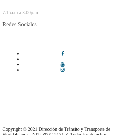
VIERNES
7:15a.m a 3:00p.m
Redes Sociales
Síguenos en redes sociales
Términos y condiciones
|
Política de Seguridad y Privacidad de la
Información
|
Política de Seguridad informática
|
Política de
privacidad y tratamiento de datos personales |
Política de Derechos
de autor |
Otras políticas |
Mapa del sitio
Copyright © 2021 Dirección de Tránsito y Transporte de
Floridablanca - NIT: 800115171-8. Todos los derechos