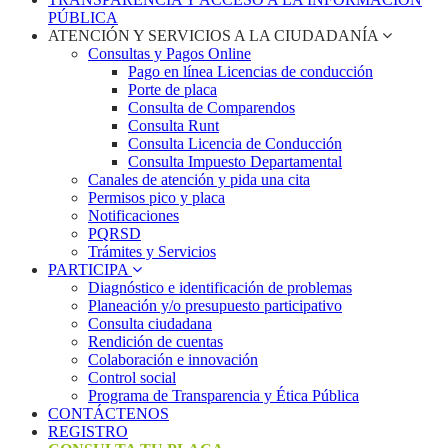
PÚBLICA
ATENCIÓN Y SERVICIOS A LA CIUDADANÍA
Consultas y Pagos Online
Pago en línea Licencias de conducción
Porte de placa
Consulta de Comparendos
Consulta Runt
Consulta Licencia de Conducción
Consulta Impuesto Departamental
Canales de atención y pida una cita
Permisos pico y placa
Notificaciones
PQRSD
Trámites y Servicios
PARTICIPA
Diagnóstico e identificación de problemas
Planeación y/o presupuesto participativo​
Consulta ciudadana
Rendición de cuentas
Colaboración e innovación
Control social
Programa de Transparencia y Ética Pública
CONTÁCTENOS
REGISTRO