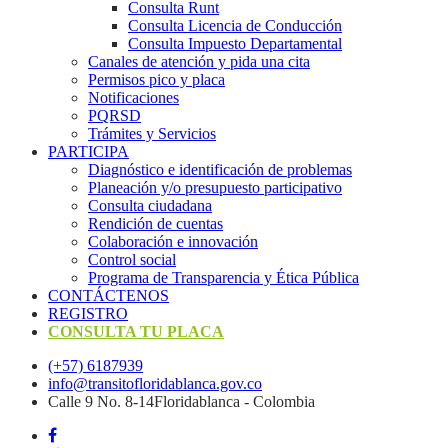
Consulta Runt
Consulta Licencia de Conducción
Consulta Impuesto Departamental
Canales de atención y pida una cita
Permisos pico y placa
Notificaciones
PQRSD
Trámites y Servicios
PARTICIPA
Diagnóstico e identificación de problemas
Planeación y/o presupuesto participativo​
Consulta ciudadana
Rendición de cuentas
Colaboración e innovación
Control social
Programa de Transparencia y Ética Pública
CONTÁCTENOS
REGISTRO
CONSULTA TU PLACA
(+57) 6187939
info@transitofloridablanca.gov.co
Calle 9 No. 8-14Floridablanca - Colombia