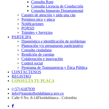
Consulta Runt
Consulta Licencia de Conducción
Consulta Impuesto Departamental
Canales de atención y pida una cita
Permisos pico y placa
Notificaciones
PQRSD
Trámites y Servicios
PARTICIPA
Diagnóstico e identificación de problemas
Planeación y/o presupuesto participativo​
Consulta ciudadana
Rendición de cuentas
Colaboración e innovación
Control social
Programa de Transparencia y Ética Pública
CONTÁCTENOS
REGISTRO
CONSULTA TU PLACA
(+57) 6187939
info@transitofloridablanca.gov.co
Calle 9 No. 8-14Floridablanca - Colombia