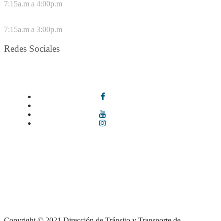
7:15a.m a 4:00p.m
VIERNES
7:15a.m a 3:00p.m
Redes Sociales
Síguenos en redes sociales
Términos y condiciones
|
Política de Seguridad y Privacidad de la
Información
|
Política de Seguridad informática
|
Política de
privacidad y tratamiento de datos personales |
Política de Derechos
de autor |
Otras políticas |
Mapa del sitio
Copyright © 2021 Dirección de Tránsito y Transporte de