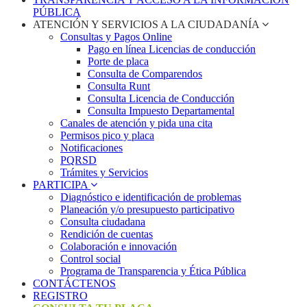
PÚBLICA
ATENCIÓN Y SERVICIOS A LA CIUDADANÍA
Consultas y Pagos Online
Pago en línea Licencias de conducción
Porte de placa
Consulta de Comparendos
Consulta Runt
Consulta Licencia de Conducción
Consulta Impuesto Departamental
Canales de atención y pida una cita
Permisos pico y placa
Notificaciones
PQRSD
Trámites y Servicios
PARTICIPA
Diagnóstico e identificación de problemas
Planeación y/o presupuesto participativo​
Consulta ciudadana
Rendición de cuentas
Colaboración e innovación
Control social
Programa de Transparencia y Ética Pública
CONTÁCTENOS
REGISTRO