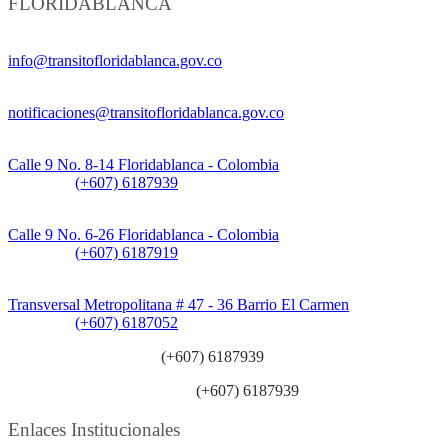
FLORIDABLANCA
Información General:
info@transitofloridablanca.gov.co
Notificaciones Judiciales:
notificaciones@transitofloridablanca.gov.co
Sede Principal:
Calle 9 No. 8-14 Floridablanca - Colombia
Teléfono:
(+607) 6187939
Sede CAT (Centro de Atención al Tránsito):
Calle 9 No. 6-26 Floridablanca - Colombia
Teléfono:
(+607) 6187919
Sede Patios:
Transversal Metropolitana # 47 - 36 Barrio El Carmen
Teléfono:
(+607) 6187052
Línea anticorrupción:
(+607) 6187939
Línea atención ciudadanía:
(+607) 6187939
Enlaces Institucionales