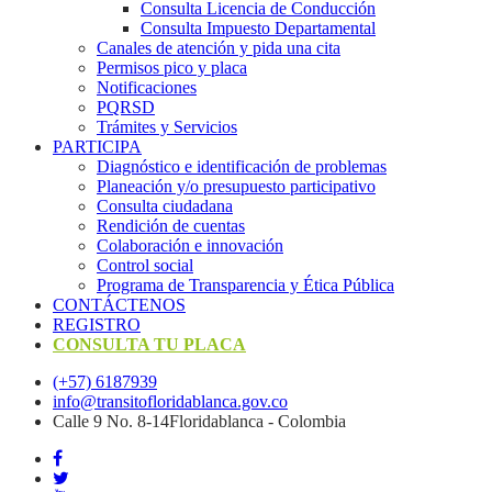
Consulta Licencia de Conducción
Consulta Impuesto Departamental
Canales de atención y pida una cita
Permisos pico y placa
Notificaciones
PQRSD
Trámites y Servicios
PARTICIPA
Diagnóstico e identificación de problemas
Planeación y/o presupuesto participativo​
Consulta ciudadana
Rendición de cuentas
Colaboración e innovación
Control social
Programa de Transparencia y Ética Pública
CONTÁCTENOS
REGISTRO
CONSULTA TU PLACA
(+57) 6187939
info@transitofloridablanca.gov.co
Calle 9 No. 8-14Floridablanca - Colombia