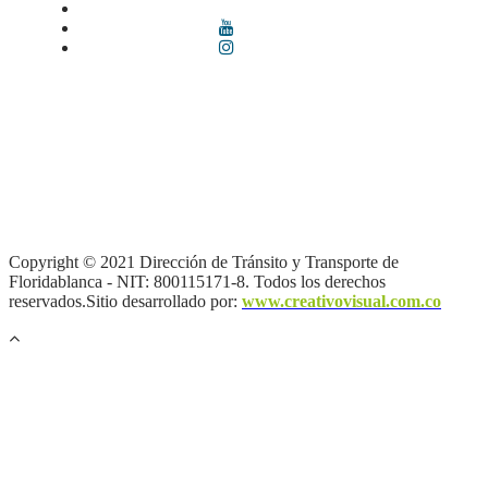
Términos y condiciones
|
Política de Seguridad y Privacidad de la
Información
|
Política de Seguridad informática
|
Política de
privacidad y tratamiento de datos personales |
Política de Derechos
de autor |
Otras políticas |
Mapa del sitio
Copyright © 2021 Dirección de Tránsito y Transporte de
Floridablanca - NIT: 800115171-8. Todos los derechos
reservados.Sitio desarrollado por:
www.creativovisual.com.co