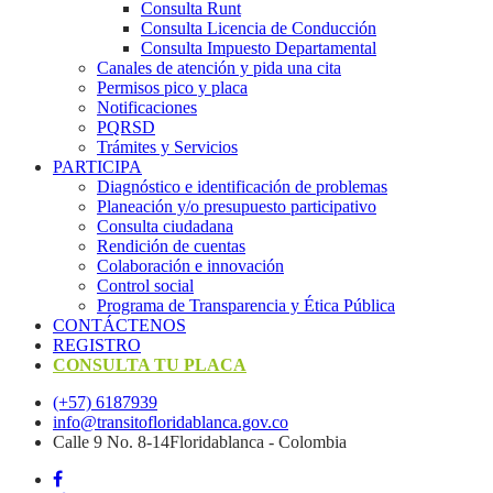
Consulta Runt
Consulta Licencia de Conducción
Consulta Impuesto Departamental
Canales de atención y pida una cita
Permisos pico y placa
Notificaciones
PQRSD
Trámites y Servicios
PARTICIPA
Diagnóstico e identificación de problemas
Planeación y/o presupuesto participativo​
Consulta ciudadana
Rendición de cuentas
Colaboración e innovación
Control social
Programa de Transparencia y Ética Pública
CONTÁCTENOS
REGISTRO
CONSULTA TU PLACA
(+57) 6187939
info@transitofloridablanca.gov.co
Calle 9 No. 8-14Floridablanca - Colombia