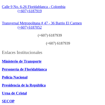
Sede CAT (Centro de Atención al Tránsito):
Calle 9 No. 6-26 Floridablanca - Colombia
Teléfono:
(+607) 6187919
Sede Patios:
Transversal Metropolitana # 47 - 36 Barrio El Carmen
Teléfono:
(+607) 6187052
Línea anticorrupción:
(+607) 6187939
Línea atención ciudadanía:
(+607) 6187939
Enlaces Institucionales
Ministerio de Transporte
Personería de Floridablanca
Policía Nacional
Presidencia de la República
Urna de Cristal
SECOP