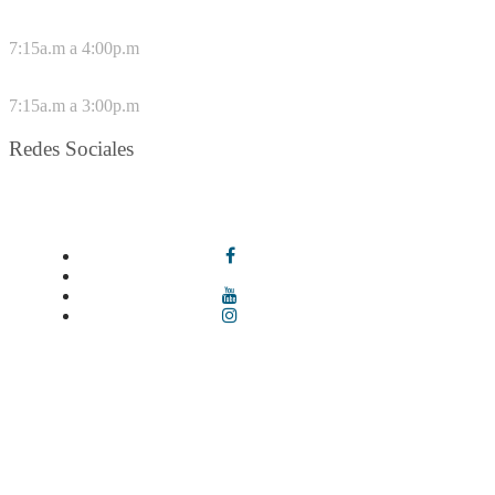
DE LUNES A JUEVES
7:15a.m a 4:00p.m
VIERNES
7:15a.m a 3:00p.m
Redes Sociales
Síguenos en redes sociales
Términos y condiciones
|
Política de Seguridad y Privacidad de la
Información
|
Política de Seguridad informática
|
Política de
privacidad y tratamiento de datos personales |
Política de Derechos