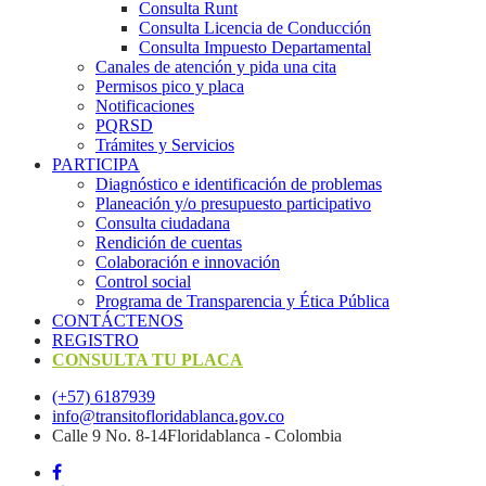
Consulta Runt
Consulta Licencia de Conducción
Consulta Impuesto Departamental
Canales de atención y pida una cita
Permisos pico y placa
Notificaciones
PQRSD
Trámites y Servicios
PARTICIPA
Diagnóstico e identificación de problemas
Planeación y/o presupuesto participativo​
Consulta ciudadana
Rendición de cuentas
Colaboración e innovación
Control social
Programa de Transparencia y Ética Pública
CONTÁCTENOS
REGISTRO
CONSULTA TU PLACA
(+57) 6187939
info@transitofloridablanca.gov.co
Calle 9 No. 8-14Floridablanca - Colombia