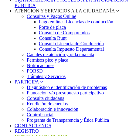
PÚBLICA
ATENCIÓN Y SERVICIOS A LA CIUDADANÍA
Consultas y Pagos Online
Pago en línea Licencias de conducción
Porte de placa
Consulta de Comparendos
Consulta Runt
Consulta Licencia de Conducción
Consulta Impuesto Departamental
Canales de atención y pida una cita
Permisos pico y placa
Notificaciones
PQRSD
Trámites y Servicios
PARTICIPA
Diagnóstico e identificación de problemas
Planeación y/o presupuesto participativo​
Consulta ciudadana
Rendición de cuentas
Colaboración e innovación
Control social
Programa de Transparencia y Ética Pública
CONTÁCTENOS
REGISTRO