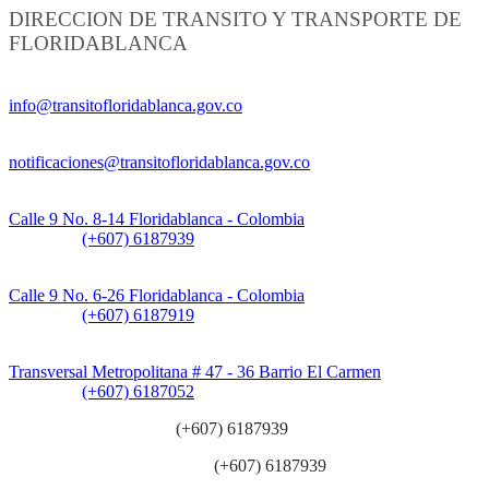
DIRECCION DE TRANSITO Y TRANSPORTE DE
FLORIDABLANCA
Información General:
info@transitofloridablanca.gov.co
Notificaciones Judiciales:
notificaciones@transitofloridablanca.gov.co
Sede Principal:
Calle 9 No. 8-14 Floridablanca - Colombia
Teléfono:
(+607) 6187939
Sede CAT (Centro de Atención al Tránsito):
Calle 9 No. 6-26 Floridablanca - Colombia
Teléfono:
(+607) 6187919
Sede Patios:
Transversal Metropolitana # 47 - 36 Barrio El Carmen
Teléfono:
(+607) 6187052
Línea anticorrupción:
(+607) 6187939
Línea atención ciudadanía:
(+607) 6187939