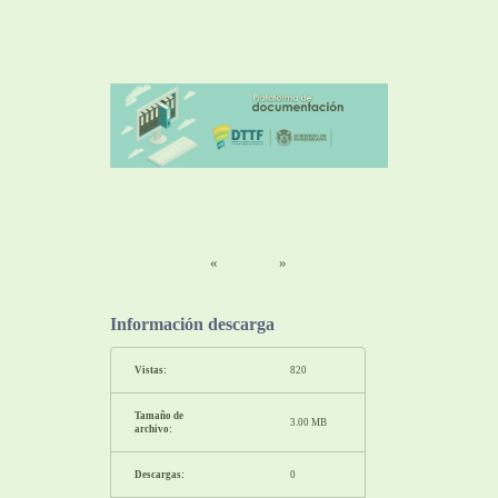
«
»
Información descarga
Vistas:
820
Tamaño de
3.00 MB
archivo:
Descargas:
0