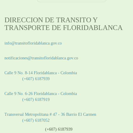
DIRECCION DE TRANSITO Y
TRANSPORTE DE FLORIDABLANCA
Información General:
info@transitofloridablanca.gov.co
Notificaciones Judiciales:
notificaciones@transitofloridablanca.gov.co
Sede Principal:
Calle 9 No. 8-14 Floridablanca - Colombia
Teléfono:
(+607) 6187939
Sede CAT (Centro de Atención al Tránsito):
Calle 9 No. 6-26 Floridablanca - Colombia
Teléfono:
(+607) 6187919
Sede Patios:
Transversal Metropolitana # 47 - 36 Barrio El Carmen
Teléfono:
(+607) 6187052
Línea anticorrupción:
(+607) 6187939