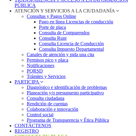
PÚBLICA
ATENCIÓN Y SERVICIOS A LA CIUDADANÍA
Consultas y Pagos Online
Pago en línea Licencias de conducción
Porte de placa
Consulta de Comparendos
Consulta Runt
Consulta Licencia de Conducción
Consulta Impuesto Departamental
Canales de atención y pida una cita
Permisos pico y placa
Notificaciones
PQRSD
Trámites y Servicios
PARTICIPA
Diagnóstico e identificación de problemas
Planeación y/o presupuesto participativo​
Consulta ciudadana
Rendición de cuentas
Colaboración e innovación
Control social
Programa de Transparencia y Ética Pública
CONTÁCTENOS
REGISTRO