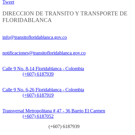
Tweet
DIRECCION DE TRANSITO Y TRANSPORTE DE
FLORIDABLANCA
Información General:
info@transitofloridablanca.gov.co
Notificaciones Judiciales:
notificaciones@transitofloridablanca.gov.co
Sede Principal:
Calle 9 No. 8-14 Floridablanca - Colombia
Teléfono:
(+607) 6187939
Sede CAT (Centro de Atención al Tránsito):
Calle 9 No. 6-26 Floridablanca - Colombia
Teléfono:
(+607) 6187919
Sede Patios:
Transversal Metropolitana # 47 - 36 Barrio El Carmen
Teléfono:
(+607) 6187052
Línea anticorrupción:
(+607) 6187939