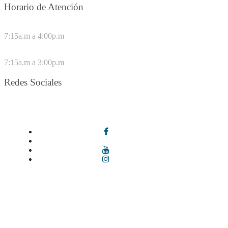
Horario de Atención
DE LUNES A JUEVES
7:15a.m a 4:00p.m
VIERNES
7:15a.m a 3:00p.m
Redes Sociales
Síguenos en redes sociales
Términos y condiciones
|
Política de Seguridad y Privacidad de la
Información
|
Política de Seguridad informática
|
Política de