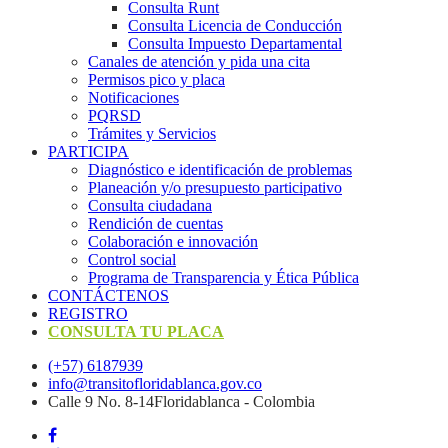
Consulta Runt
Consulta Licencia de Conducción
Consulta Impuesto Departamental
Canales de atención y pida una cita
Permisos pico y placa
Notificaciones
PQRSD
Trámites y Servicios
PARTICIPA
Diagnóstico e identificación de problemas
Planeación y/o presupuesto participativo​
Consulta ciudadana
Rendición de cuentas
Colaboración e innovación
Control social
Programa de Transparencia y Ética Pública
CONTÁCTENOS
REGISTRO
CONSULTA TU PLACA
(+57) 6187939
info@transitofloridablanca.gov.co
Calle 9 No. 8-14Floridablanca - Colombia