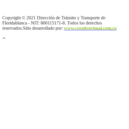
privacidad y tratamiento de datos personales |
Política de Derechos
de autor |
Otras políticas |
Mapa del sitio
Copyright © 2021 Dirección de Tránsito y Transporte de
Floridablanca - NIT: 800115171-8. Todos los derechos
reservados.Sitio desarrollado por:
www.creativovisual.com.co