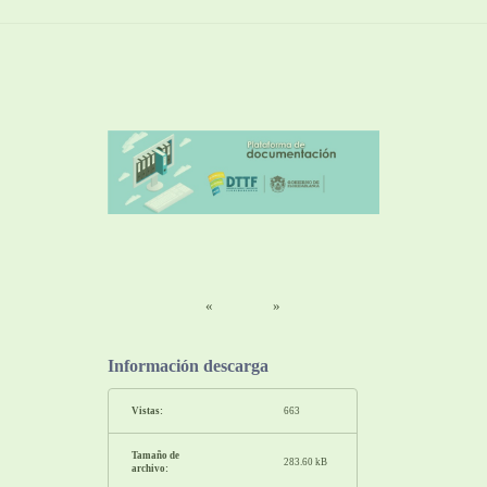
«
»
Información descarga
Vistas:
663
Tamaño de
283.60 kB
archivo: