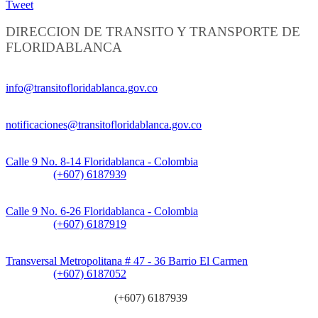
Tweet
DIRECCION DE TRANSITO Y TRANSPORTE DE
FLORIDABLANCA
Información General:
info@transitofloridablanca.gov.co
Notificaciones Judiciales:
notificaciones@transitofloridablanca.gov.co
Sede Principal:
Calle 9 No. 8-14 Floridablanca - Colombia
Teléfono:
(+607) 6187939
Sede CAT (Centro de Atención al Tránsito):
Calle 9 No. 6-26 Floridablanca - Colombia
Teléfono:
(+607) 6187919
Sede Patios:
Transversal Metropolitana # 47 - 36 Barrio El Carmen
Teléfono:
(+607) 6187052
Línea anticorrupción:
(+607) 6187939