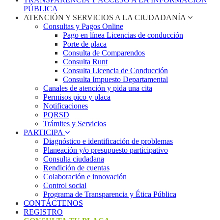
PÚBLICA
ATENCIÓN Y SERVICIOS A LA CIUDADANÍA
Consultas y Pagos Online
Pago en línea Licencias de conducción
Porte de placa
Consulta de Comparendos
Consulta Runt
Consulta Licencia de Conducción
Consulta Impuesto Departamental
Canales de atención y pida una cita
Permisos pico y placa
Notificaciones
PQRSD
Trámites y Servicios
PARTICIPA
Diagnóstico e identificación de problemas
Planeación y/o presupuesto participativo​
Consulta ciudadana
Rendición de cuentas
Colaboración e innovación
Control social
Programa de Transparencia y Ética Pública
CONTÁCTENOS
REGISTRO