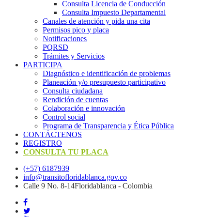
Consulta Licencia de Conducción
Consulta Impuesto Departamental
Canales de atención y pida una cita
Permisos pico y placa
Notificaciones
PQRSD
Trámites y Servicios
PARTICIPA
Diagnóstico e identificación de problemas
Planeación y/o presupuesto participativo​
Consulta ciudadana
Rendición de cuentas
Colaboración e innovación
Control social
Programa de Transparencia y Ética Pública
CONTÁCTENOS
REGISTRO
CONSULTA TU PLACA
(+57) 6187939
info@transitofloridablanca.gov.co
Calle 9 No. 8-14Floridablanca - Colombia