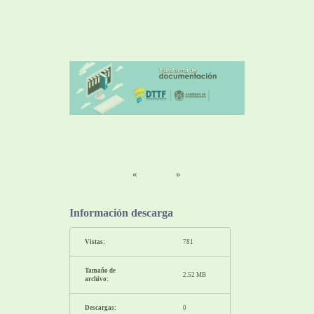
«
»
Información descarga
Vistas:
781
Tamaño de
2.52 MB
archivo:
Descargas:
0