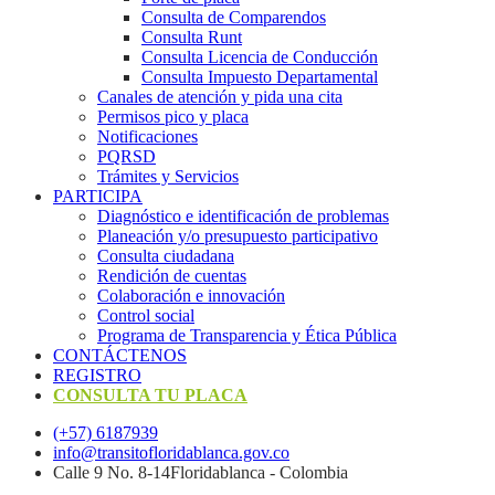
Consulta de Comparendos
Consulta Runt
Consulta Licencia de Conducción
Consulta Impuesto Departamental
Canales de atención y pida una cita
Permisos pico y placa
Notificaciones
PQRSD
Trámites y Servicios
PARTICIPA
Diagnóstico e identificación de problemas
Planeación y/o presupuesto participativo​
Consulta ciudadana
Rendición de cuentas
Colaboración e innovación
Control social
Programa de Transparencia y Ética Pública
CONTÁCTENOS
REGISTRO
CONSULTA TU PLACA
(+57) 6187939
info@transitofloridablanca.gov.co
Calle 9 No. 8-14Floridablanca - Colombia