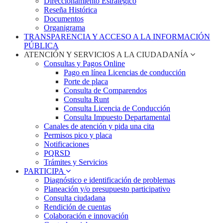
Direccionamiento Estratégico
Reseña Histórica
Documentos
Organigrama
TRANSPARENCIA Y ACCESO A LA INFORMACIÓN
PÚBLICA
ATENCIÓN Y SERVICIOS A LA CIUDADANÍA
Consultas y Pagos Online
Pago en línea Licencias de conducción
Porte de placa
Consulta de Comparendos
Consulta Runt
Consulta Licencia de Conducción
Consulta Impuesto Departamental
Canales de atención y pida una cita
Permisos pico y placa
Notificaciones
PQRSD
Trámites y Servicios
PARTICIPA
Diagnóstico e identificación de problemas
Planeación y/o presupuesto participativo​
Consulta ciudadana
Rendición de cuentas
Colaboración e innovación