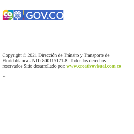
Términos y condiciones
|
Política de Seguridad y Privacidad de la
Información
|
Política de Seguridad informática
|
Política de
privacidad y tratamiento de datos personales |
Política de Derechos
de autor |
Otras políticas |
Mapa del sitio
Copyright © 2021 Dirección de Tránsito y Transporte de
Floridablanca - NIT: 800115171-8. Todos los derechos
reservados.Sitio desarrollado por:
www.creativovisual.com.co