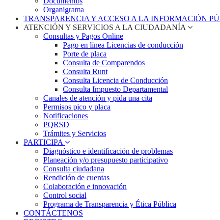
Documentos
Organigrama
TRANSPARENCIA Y ACCESO A LA INFORMACIÓN P
ATENCIÓN Y SERVICIOS A LA CIUDADANÍA
Consultas y Pagos Online
Pago en línea Licencias de conducción
Porte de placa
Consulta de Comparendos
Consulta Runt
Consulta Licencia de Conducción
Consulta Impuesto Departamental
Canales de atención y pida una cita
Permisos pico y placa
Notificaciones
PQRSD
Trámites y Servicios
PARTICIPA
Diagnóstico e identificación de problemas
Planeación y/o presupuesto participativo​
Consulta ciudadana
Rendición de cuentas
Colaboración e innovación
Control social
Programa de Transparencia y Ética Pública
CONTÁCTENOS