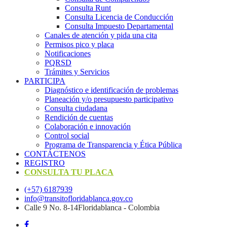
Consulta Runt
Consulta Licencia de Conducción
Consulta Impuesto Departamental
Canales de atención y pida una cita
Permisos pico y placa
Notificaciones
PQRSD
Trámites y Servicios
PARTICIPA
Diagnóstico e identificación de problemas
Planeación y/o presupuesto participativo​
Consulta ciudadana
Rendición de cuentas
Colaboración e innovación
Control social
Programa de Transparencia y Ética Pública
CONTÁCTENOS
REGISTRO
CONSULTA TU PLACA
(+57) 6187939
info@transitofloridablanca.gov.co
Calle 9 No. 8-14Floridablanca - Colombia