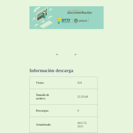
«
»
Información descarga
Vistas:
659
Tamaño de
53.29 kB
archivo:
Descargas:
0
abril 23,
Actualizado:
2021