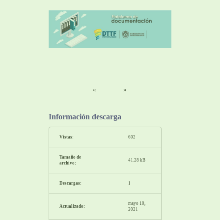
«
»
Información descarga
Vistas:
602
Tamaño de
41.28 kB
archivo:
Descargas:
1
mayo 10,
Actualizado:
2021