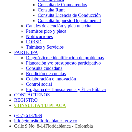
Consulta de Comparendos
Consulta Runt
Consulta Licencia de Conducción
Consulta Impuesto Departamental
Canales de atención y pida una cita
Permisos pico y placa
Notificaciones
PQRSD
Trámites y Servicios
PARTICIPA
Diagnóstico e identificación de problemas
Planeación y/o presupuesto participativo​
Consulta ciudadana
Rendición de cuentas
Colaboración e innovación
Control social
Programa de Transparencia y Ética Pública
CONTÁCTENOS
REGISTRO
CONSULTA TU PLACA
(+57) 6187939
info@transitofloridablanca.gov.co
Calle 9 No. 8-14Floridablanca - Colombia