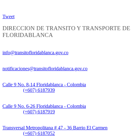
Tweet
DIRECCION DE TRANSITO Y TRANSPORTE DE
FLORIDABLANCA
Información General:
info@transitofloridablanca.gov.co
Notificaciones Judiciales:
notificaciones@transitofloridablanca.gov.co
Sede Principal:
Calle 9 No. 8-14 Floridablanca - Colombia
Teléfono:
(+607) 6187939
Sede CAT (Centro de Atención al Tránsito):
Calle 9 No. 6-26 Floridablanca - Colombia
Teléfono:
(+607) 6187919
Sede Patios:
Transversal Metropolitana # 47 - 36 Barrio El Carmen
Teléfono:
(+607) 6187052