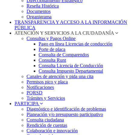
Direccionamiento Estratégico
Reseña Histórica
Documentos
Organigrama
TRANSPARENCIA Y ACCESO A LA INFORMACIÓN
PÚBLICA
ATENCIÓN Y SERVICIOS A LA CIUDADANÍA
Consultas y Pagos Online
Pago en línea Licencias de conducción
Porte de placa
Consulta de Comparendos
Consulta Runt
Consulta Licencia de Conducción
Consulta Impuesto Departamental
Canales de atención y pida una cita
Permisos pico y placa
Notificaciones
PQRSD
Trámites y Servicios
PARTICIPA
Diagnóstico e identificación de problemas
Planeación y/o presupuesto participativo​
Consulta ciudadana
Rendición de cuentas
Colaboración e innovación