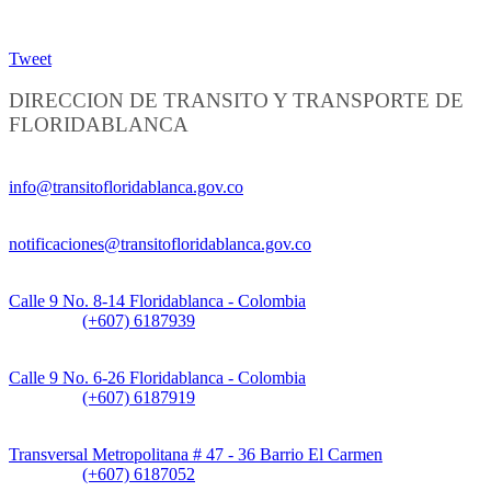
Tweet
DIRECCION DE TRANSITO Y TRANSPORTE DE
FLORIDABLANCA
Información General:
info@transitofloridablanca.gov.co
Notificaciones Judiciales:
notificaciones@transitofloridablanca.gov.co
Sede Principal:
Calle 9 No. 8-14 Floridablanca - Colombia
Teléfono:
(+607) 6187939
Sede CAT (Centro de Atención al Tránsito):
Calle 9 No. 6-26 Floridablanca - Colombia
Teléfono:
(+607) 6187919
Sede Patios:
Transversal Metropolitana # 47 - 36 Barrio El Carmen
Teléfono:
(+607) 6187052