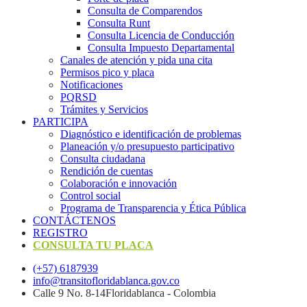
Consulta de Comparendos
Consulta Runt
Consulta Licencia de Conducción
Consulta Impuesto Departamental
Canales de atención y pida una cita
Permisos pico y placa
Notificaciones
PQRSD
Trámites y Servicios
PARTICIPA
Diagnóstico e identificación de problemas
Planeación y/o presupuesto participativo​
Consulta ciudadana
Rendición de cuentas
Colaboración e innovación
Control social
Programa de Transparencia y Ética Pública
CONTÁCTENOS
REGISTRO
CONSULTA TU PLACA
(+57) 6187939
info@transitofloridablanca.gov.co
Calle 9 No. 8-14Floridablanca - Colombia