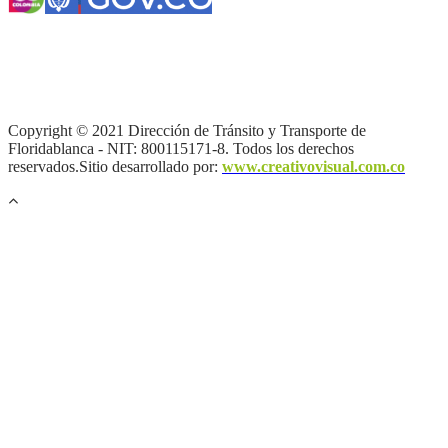
Términos y condiciones
|
Política de Seguridad y Privacidad de la
Información
|
Política de Seguridad informática
|
Política de
privacidad y tratamiento de datos personales |
Política de Derechos
de autor |
Otras políticas |
Mapa del sitio
Copyright © 2021 Dirección de Tránsito y Transporte de
Floridablanca - NIT: 800115171-8. Todos los derechos
reservados.Sitio desarrollado por:
www.creativovisual.com.co