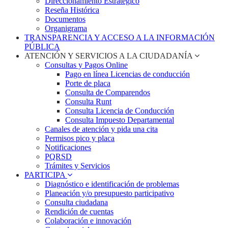
Direccionamiento Estratégico
Reseña Histórica
Documentos
Organigrama
TRANSPARENCIA Y ACCESO A LA INFORMACIÓN
PÚBLICA
ATENCIÓN Y SERVICIOS A LA CIUDADANÍA
Consultas y Pagos Online
Pago en línea Licencias de conducción
Porte de placa
Consulta de Comparendos
Consulta Runt
Consulta Licencia de Conducción
Consulta Impuesto Departamental
Canales de atención y pida una cita
Permisos pico y placa
Notificaciones
PQRSD
Trámites y Servicios
PARTICIPA
Diagnóstico e identificación de problemas
Planeación y/o presupuesto participativo​
Consulta ciudadana
Rendición de cuentas
Colaboración e innovación