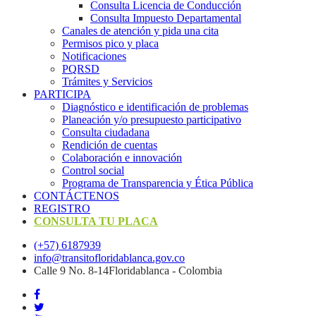
Consulta Licencia de Conducción
Consulta Impuesto Departamental
Canales de atención y pida una cita
Permisos pico y placa
Notificaciones
PQRSD
Trámites y Servicios
PARTICIPA
Diagnóstico e identificación de problemas
Planeación y/o presupuesto participativo​
Consulta ciudadana
Rendición de cuentas
Colaboración e innovación
Control social
Programa de Transparencia y Ética Pública
CONTÁCTENOS
REGISTRO
CONSULTA TU PLACA
(+57) 6187939
info@transitofloridablanca.gov.co
Calle 9 No. 8-14Floridablanca - Colombia