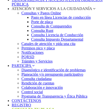
PÚBLICA
ATENCIÓN Y SERVICIOS A LA CIUDADANÍA
Consultas y Pagos Online
Pago en línea Licencias de conducción
Porte de placa
Consulta de Comparendos
Consulta Runt
Consulta Licencia de Conducción
Consulta Impuesto Departamental
Canales de atención y pida una cita
Permisos pico y placa
Notificaciones
PQRSD
Trámites y Servicios
PARTICIPA
Diagnóstico e identificación de problemas
Planeación y/o presupuesto participativo​
Consulta ciudadana
Rendición de cuentas
Colaboración e innovación
Control social
Programa de Transparencia y Ética Pública
CONTÁCTENOS
REGISTRO