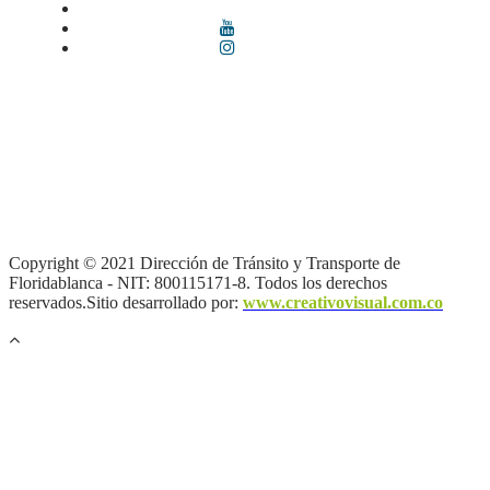
Términos y condiciones
|
Política de Seguridad y Privacidad de la
Información
|
Política de Seguridad informática
|
Política de
privacidad y tratamiento de datos personales |
Política de Derechos
de autor |
Otras políticas |
Mapa del sitio
Copyright © 2021 Dirección de Tránsito y Transporte de
Floridablanca - NIT: 800115171-8. Todos los derechos
reservados.Sitio desarrollado por:
www.creativovisual.com.co