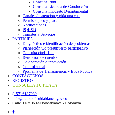
Consulta Runt
Consulta Licencia de Conducción
Consulta Impuesto Departamental
Canales de atención y pida una cita
Permisos pico y placa
Notificaciones
PQRSD
Trámites y Servicios
PARTICIPA
Diagnóstico e identificación de problemas
Planeación y/o presupuesto participativo​
Consulta ciudadana
Rendición de cuentas
Colaboración e innovación
Control social
Programa de Transparencia y Ética Pública
CONTÁCTENOS
REGISTRO
CONSULTA TU PLACA
(+57) 6187939
info@transitofloridablanca.gov.co
Calle 9 No. 8-14Floridablanca - Colombia