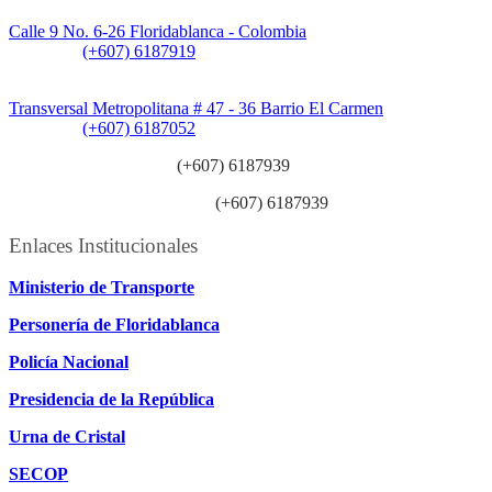
Sede CAT (Centro de Atención al Tránsito):
Calle 9 No. 6-26 Floridablanca - Colombia
Teléfono:
(+607) 6187919
Sede Patios:
Transversal Metropolitana # 47 - 36 Barrio El Carmen
Teléfono:
(+607) 6187052
Línea anticorrupción:
(+607) 6187939
Línea atención ciudadanía:
(+607) 6187939
Enlaces Institucionales
Ministerio de Transporte
Personería de Floridablanca
Policía Nacional
Presidencia de la República
Urna de Cristal
SECOP