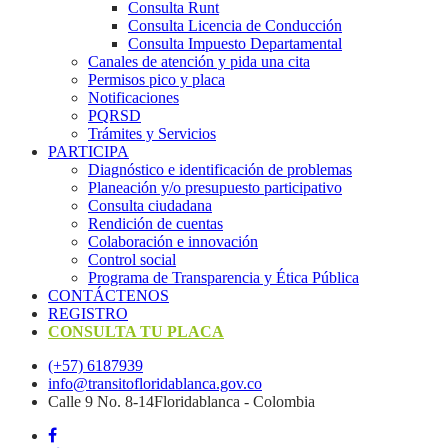
Consulta Runt
Consulta Licencia de Conducción
Consulta Impuesto Departamental
Canales de atención y pida una cita
Permisos pico y placa
Notificaciones
PQRSD
Trámites y Servicios
PARTICIPA
Diagnóstico e identificación de problemas
Planeación y/o presupuesto participativo​
Consulta ciudadana
Rendición de cuentas
Colaboración e innovación
Control social
Programa de Transparencia y Ética Pública
CONTÁCTENOS
REGISTRO
CONSULTA TU PLACA
(+57) 6187939
info@transitofloridablanca.gov.co
Calle 9 No. 8-14Floridablanca - Colombia