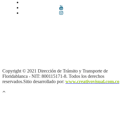
Términos y condiciones
|
Política de Seguridad y Privacidad de la
Información
|
Política de Seguridad informática
|
Política de
privacidad y tratamiento de datos personales |
Política de Derechos
de autor |
Otras políticas |
Mapa del sitio
Copyright © 2021 Dirección de Tránsito y Transporte de
Floridablanca - NIT: 800115171-8. Todos los derechos
reservados.Sitio desarrollado por:
www.creativovisual.com.co