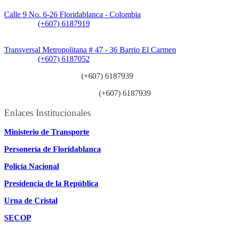
Sede CAT (Centro de Atención al Tránsito):
Calle 9 No. 6-26 Floridablanca - Colombia
Teléfono:
(+607) 6187919
Sede Patios:
Transversal Metropolitana # 47 - 36 Barrio El Carmen
Teléfono:
(+607) 6187052
Línea anticorrupción:
(+607) 6187939
Línea atención ciudadanía:
(+607) 6187939
Enlaces Institucionales
Ministerio de Transporte
Personería de Floridablanca
Policía Nacional
Presidencia de la República
Urna de Cristal
SECOP