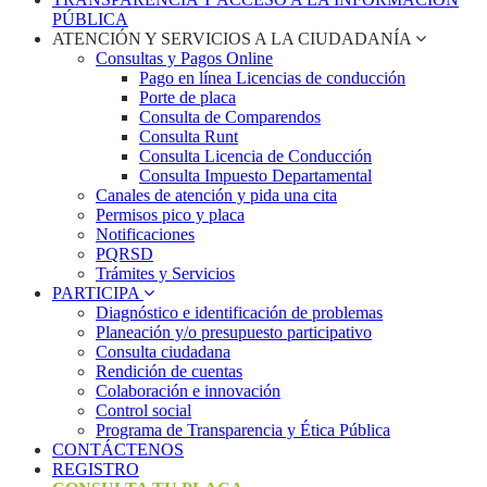
PÚBLICA
ATENCIÓN Y SERVICIOS A LA CIUDADANÍA
Consultas y Pagos Online
Pago en línea Licencias de conducción
Porte de placa
Consulta de Comparendos
Consulta Runt
Consulta Licencia de Conducción
Consulta Impuesto Departamental
Canales de atención y pida una cita
Permisos pico y placa
Notificaciones
PQRSD
Trámites y Servicios
PARTICIPA
Diagnóstico e identificación de problemas
Planeación y/o presupuesto participativo​
Consulta ciudadana
Rendición de cuentas
Colaboración e innovación
Control social
Programa de Transparencia y Ética Pública
CONTÁCTENOS
REGISTRO