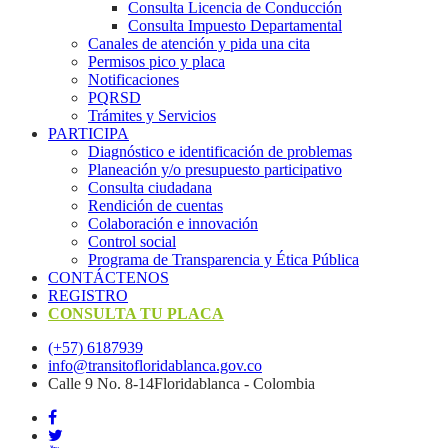
Consulta Licencia de Conducción
Consulta Impuesto Departamental
Canales de atención y pida una cita
Permisos pico y placa
Notificaciones
PQRSD
Trámites y Servicios
PARTICIPA
Diagnóstico e identificación de problemas
Planeación y/o presupuesto participativo​
Consulta ciudadana
Rendición de cuentas
Colaboración e innovación
Control social
Programa de Transparencia y Ética Pública
CONTÁCTENOS
REGISTRO
CONSULTA TU PLACA
(+57) 6187939
info@transitofloridablanca.gov.co
Calle 9 No. 8-14Floridablanca - Colombia