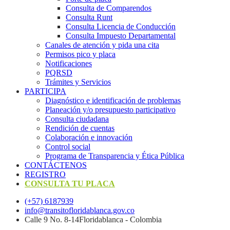
Consulta de Comparendos
Consulta Runt
Consulta Licencia de Conducción
Consulta Impuesto Departamental
Canales de atención y pida una cita
Permisos pico y placa
Notificaciones
PQRSD
Trámites y Servicios
PARTICIPA
Diagnóstico e identificación de problemas
Planeación y/o presupuesto participativo​
Consulta ciudadana
Rendición de cuentas
Colaboración e innovación
Control social
Programa de Transparencia y Ética Pública
CONTÁCTENOS
REGISTRO
CONSULTA TU PLACA
(+57) 6187939
info@transitofloridablanca.gov.co
Calle 9 No. 8-14Floridablanca - Colombia