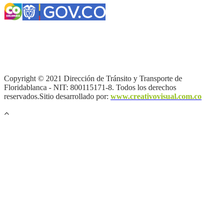
Términos y condiciones
|
Política de Seguridad y Privacidad de la
Información
|
Política de Seguridad informática
|
Política de
privacidad y tratamiento de datos personales |
Política de Derechos
de autor |
Otras políticas |
Mapa del sitio
Copyright © 2021 Dirección de Tránsito y Transporte de
Floridablanca - NIT: 800115171-8. Todos los derechos
reservados.Sitio desarrollado por:
www.creativovisual.com.co