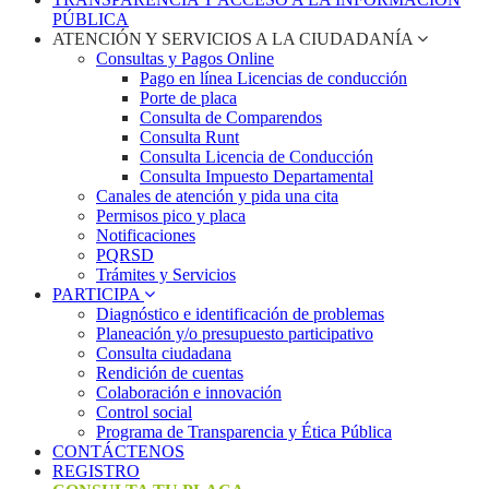
PÚBLICA
ATENCIÓN Y SERVICIOS A LA CIUDADANÍA
Consultas y Pagos Online
Pago en línea Licencias de conducción
Porte de placa
Consulta de Comparendos
Consulta Runt
Consulta Licencia de Conducción
Consulta Impuesto Departamental
Canales de atención y pida una cita
Permisos pico y placa
Notificaciones
PQRSD
Trámites y Servicios
PARTICIPA
Diagnóstico e identificación de problemas
Planeación y/o presupuesto participativo​
Consulta ciudadana
Rendición de cuentas
Colaboración e innovación
Control social
Programa de Transparencia y Ética Pública
CONTÁCTENOS
REGISTRO