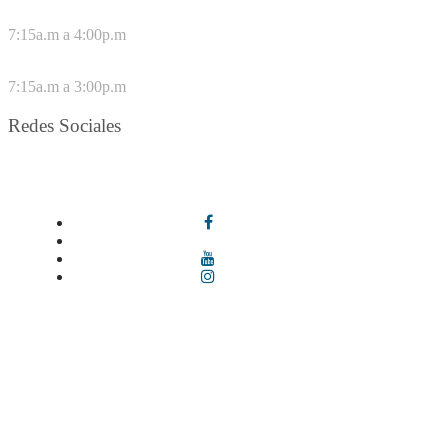
DE LUNES A JUEVES
7:15a.m a 4:00p.m
VIERNES
7:15a.m a 3:00p.m
Redes Sociales
Síguenos en redes sociales
Términos y condiciones
|
Política de Seguridad y Privacidad de la
Información
|
Política de Seguridad informática
|
Política de
privacidad y tratamiento de datos personales |
Política de Derechos
de autor |
Otras políticas |
Mapa del sitio