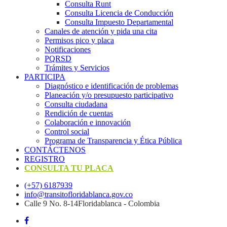
Consulta Runt
Consulta Licencia de Conducción
Consulta Impuesto Departamental
Canales de atención y pida una cita
Permisos pico y placa
Notificaciones
PQRSD
Trámites y Servicios
PARTICIPA
Diagnóstico e identificación de problemas
Planeación y/o presupuesto participativo​
Consulta ciudadana
Rendición de cuentas
Colaboración e innovación
Control social
Programa de Transparencia y Ética Pública
CONTÁCTENOS
REGISTRO
CONSULTA TU PLACA
(+57) 6187939
info@transitofloridablanca.gov.co
Calle 9 No. 8-14Floridablanca - Colombia