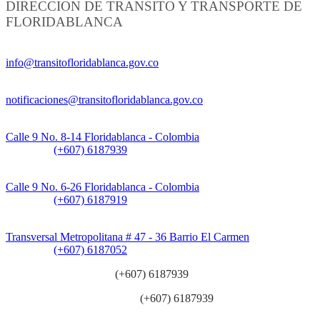
DIRECCION DE TRANSITO Y TRANSPORTE DE
FLORIDABLANCA
Información General:
info@transitofloridablanca.gov.co
Notificaciones Judiciales:
notificaciones@transitofloridablanca.gov.co
Sede Principal:
Calle 9 No. 8-14 Floridablanca - Colombia
Teléfono:
(+607) 6187939
Sede CAT (Centro de Atención al Tránsito):
Calle 9 No. 6-26 Floridablanca - Colombia
Teléfono:
(+607) 6187919
Sede Patios:
Transversal Metropolitana # 47 - 36 Barrio El Carmen
Teléfono:
(+607) 6187052
Línea anticorrupción:
(+607) 6187939
Línea atención ciudadanía:
(+607) 6187939