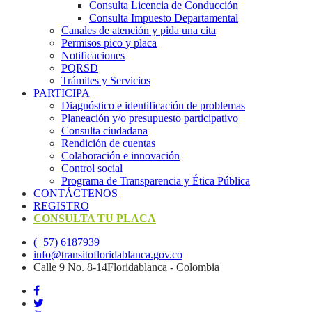
Consulta Licencia de Conducción
Consulta Impuesto Departamental
Canales de atención y pida una cita
Permisos pico y placa
Notificaciones
PQRSD
Trámites y Servicios
PARTICIPA
Diagnóstico e identificación de problemas
Planeación y/o presupuesto participativo​
Consulta ciudadana
Rendición de cuentas
Colaboración e innovación
Control social
Programa de Transparencia y Ética Pública
CONTÁCTENOS
REGISTRO
CONSULTA TU PLACA
(+57) 6187939
info@transitofloridablanca.gov.co
Calle 9 No. 8-14Floridablanca - Colombia