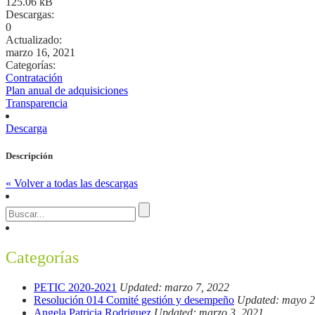
125.06 kB
Descargas:
0
Actualizado:
marzo 16, 2021
Categorías:
Contratación
Plan anual de adquisiciones
Transparencia
Descarga
Descripción
« Volver a todas las descargas
Categorías
PETIC 2020-2021
Updated: marzo 7, 2022
Resolución 014 Comité gestión y desempeño
Updated: mayo 2
Angela Patricia Rodriguez
Updated: marzo 3, 2021