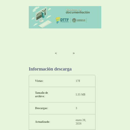
«
»
Información descarga
Vistas:
178
Tamaño de
5.35 MB
archivo:
Descargas:
3
enero 28,
Actualizado:
2026